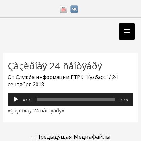
Перейти
к
содержимому
Глав
мен
Навигация
по
Çàçèðíàÿ 24 ñåíòÿáðÿ
записям
От
Служба информации ГТРК "Кузбасс"
/
24
сентября 2018
Аудиоплеер
00:00
00:00
«Çàçèðíàÿ 24 ñåíòÿáðÿ».
←
Предыдущая Медиафайлы