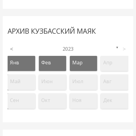
АРХИВ КУЗБАССКИЙ МАЯК
<
2023
>
▼
Янв
Фев
Мар
Апр
Май
Июн
Июл
Авг
Сен
Окт
Ноя
Дек