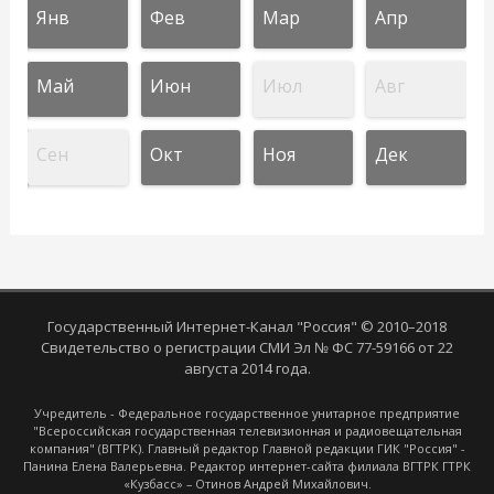
Янв
Фев
Мар
Апр
Май
Июн
Июл
Авг
Сен
Окт
Ноя
Дек
Государственный Интернет-Канал "Россия" © 2010–2018
Свидетельство о регистрации СМИ Эл № ФС 77-59166 от 22
августа 2014 года.
Учредитель - Федеральное государственное унитарное предприятие
"Всероссийская государственная телевизионная и радиовещательная
компания" (ВГТРК). Главный редактор Главной редакции ГИК "Россия" -
Панина Елена Валерьевна. Редактор интернет-сайта филиала ВГТРК ГТРК
«Кузбасс» – Отинов Андрей Михайлович.