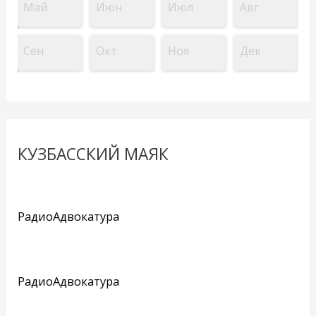
Май
Июн
Июл
Авг
Сен
Окт
Ноя
Дек
КУЗБАССКИЙ МАЯК
РадиоАдвокатура
РадиоАдвокатура