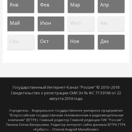
Янв
Фев
Мар
Апр
Май
Июн
Июл
Авг
Сен
Окт
Ноя
Дек
Государственный Интернет-Канал "Россия" © 2010–2018
Свидетельство о регистрации СМИ Эл № ФС 77-59166 от 22
августа 2014 года.
Учредитель - Федеральное государственное унитарное предприятие
"Всероссийская государственная телевизионная и радиовещательная
компания" (ВГТРК). Главный редактор Главной редакции ГИК "Россия" -
Панина Елена Валерьевна. Редактор интернет-сайта филиала ВГТРК ГТРК
«Кузбасс» – Отинов Андрей Михайлович.