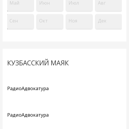
Май
Июн
Июл
Авг
Сен
Окт
Ноя
Дек
КУЗБАССКИЙ МАЯК
РадиоАдвокатура
РадиоАдвокатура