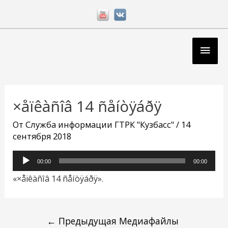
Перейти
к
содержимому
Глав
мен
Навигация
по
×åïêàñîâ 14 ñåíòÿáðÿ
записям
От
Служба информации ГТРК "Кузбасс"
/
14
сентября 2018
Аудиоплеер
00:00
00:00
«×åïêàñîâ 14 ñåíòÿáðÿ».
←
Предыдущая Медиафайлы