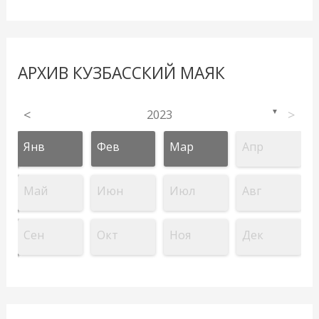
АРХИВ КУЗБАССКИЙ МАЯК
<
2023
>
▼
Янв
Фев
Мар
Апр
Май
Июн
Июл
Авг
Сен
Окт
Ноя
Дек