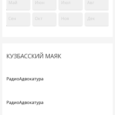
Май
Июн
Июл
Авг
Сен
Окт
Ноя
Дек
КУЗБАССКИЙ МАЯК
РадиоАдвокатура
РадиоАдвокатура