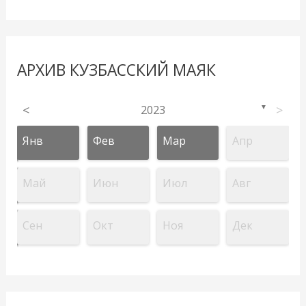
АРХИВ КУЗБАССКИЙ МАЯК
<
2023
>
▼
Янв
Фев
Мар
Апр
Май
Июн
Июл
Авг
Сен
Окт
Ноя
Дек