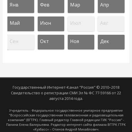
Янв
Фев
Мар
Апр
Май
Июн
Июл
Авг
Сен
Окт
Ноя
Дек
Государственный Интернет-Канал "Россия" © 2010–2018
Свидетельство о регистрации СМИ Эл № ФС 77-59166 от 22
августа 2014 года.
Учредитель - Федеральное государственное унитарное предприятие
"Всероссийская государственная телевизионная и радиовещательная
компания" (ВГТРК). Главный редактор Главной редакции ГИК "Россия" -
Панина Елена Валерьевна. Редактор интернет-сайта филиала ВГТРК ГТРК
«Кузбасс» – Отинов Андрей Михайлович.