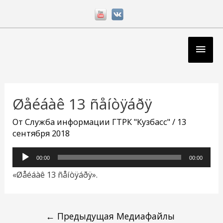
Перейти
к
содержимому
Глав
мен
Навигация
по
Øåéáàê 13 ñåíòÿáðÿ
записям
От
Служба информации ГТРК "Кузбасс"
/
13
сентября 2018
Аудиоплеер
00:00
00:00
«Øåéáàê 13 ñåíòÿáðÿ».
←
Предыдущая Медиафайлы