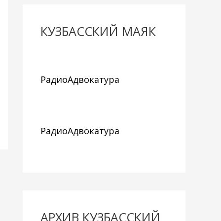
КУЗБАССКИЙ МАЯК
РадиоАдвокатура
РадиоАдвокатура
АРХИВ КУЗБАССКИЙ