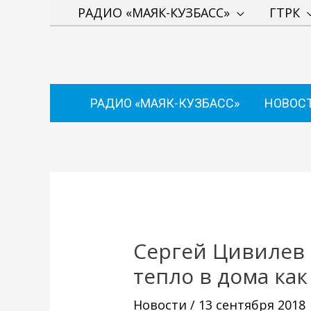
Перейти
РАДИО «МАЯК-КУЗБАСС»
ГТРК
к
содержимому
РАДИО «МАЯК-КУЗБАСС»
НОВОС
Навигация
по
записям
Сергей Цивилев 
тепло в дома ка
Новости
/
13 сентября 2018