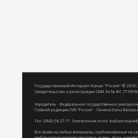
Государственный Интернет-Канал "Россия" © 2010–
Свидетельство о регистрации СМИ Эл № ФС 77-59166 
Учредитель - Федеральное государственное унитарное
Главной редакции ГИК "Россия" - Панина Елена Валерь
Тел. (3842) 58-27-71. Электронная почта: kuzbass.mayak
Все права на любые материалы, опубликованные на са
любом использовании текстовых, аудио-, фото- и виде