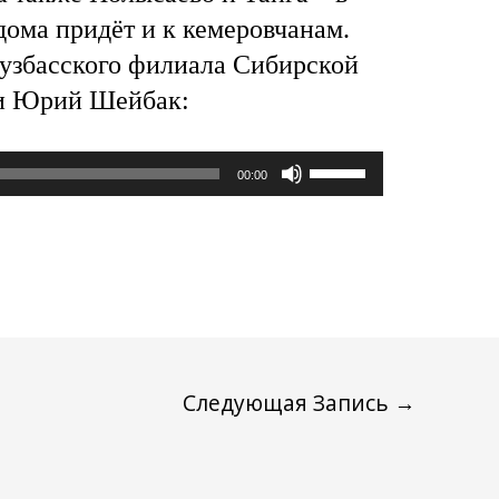
дома придёт и к кемеровчанам.
кузбасского филиала Сибирской
и Юрий Шейбак:
Используйте
00:00
клавиши
вверх/
вниз,
чтобы
увеличить
или
Следующая Запись
→
уменьшить
громкость.