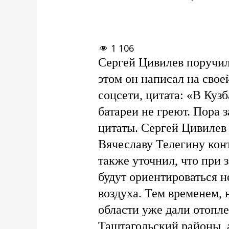
1 106
Сергей Цивилев поручил 
этом он написал на сво
соцсети, цитата: «В Куз
батареи не греют. Пора 
цитаты. Сергей Цивилев 
Вячеславу Телегину кон
также уточнил, что при 
будут ориентироваться н
воздуха. Тем временем, 
области уже дали отопл
Таштагольский районы, 