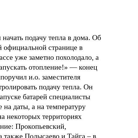
начать подачу тепла в дома. Об
ей официальной странице в
бассе уже заметно похолодало, а
запускать отопление!» — конец
Янв
Янв
Янв
Янв
Янв
Янв
Фев
Фев
Фев
Фев
Фев
Фев
Мар
Мар
Мар
Мар
Мар
Мар
поручил и.о. заместителя
тролировать подачу тепла. Он
Май
Май
Май
Май
Май
Май
Июн
Июн
Июн
Июн
Июн
Июн
Ию
Ию
Ию
Ию
Ию
Ию
запуске батарей специалисты
е на даты, а на температуру
Сен
Сен
Сен
Сен
Сен
Сен
Окт
Окт
Окт
Окт
Окт
Окт
Ноя
Ноя
Ноя
Ноя
Ноя
Ноя
на некоторых территориях
ение: Прокопьевский,
а также Полысаево и Тайга – в