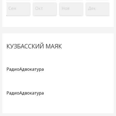
Сен
Окт
Ноя
Дек
КУЗБАССКИЙ МАЯК
РадиоАдвокатура
РадиоАдвокатура