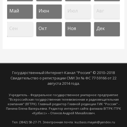
Май
Июн
Июл
Авг
Сен
Окт
Ноя
Дек
Государственный Интернет-Канал "Россия" © 2010–2018
Свидетельство о регистрации СМИ Эл № ФС 77-59166 от 22
августа 2014 года.
Учредитель - Федеральное государственное унитарное предприятие
"Всероссийская государственная телевизионная и радиовещательная
компания" (ВГТРК). Главный редактор Главной редакции ГИК "Россия" -
Панина Елена Валерьевна. Редактор интернет-сайта филиала ВГТРК ГТРК
«Кузбасс» – Отинов Андрей Михайлович.
Тел. (3842) 58-27-71. Электронная почта: kuzbass.mayak@yandex.ru