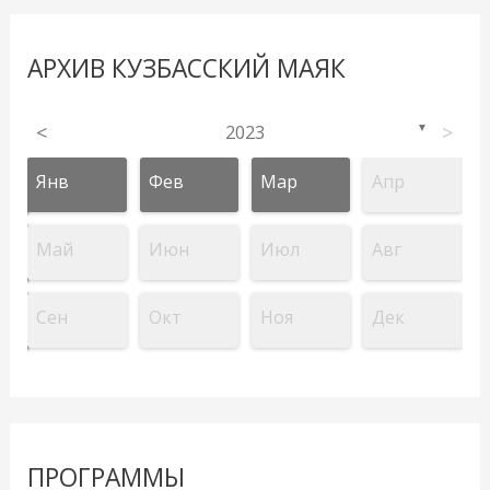
АРХИВ КУЗБАССКИЙ МАЯК
<
2023
>
▼
Янв
Фев
Мар
Апр
Май
Июн
Июл
Авг
Сен
Окт
Ноя
Дек
ПРОГРАММЫ