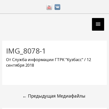
Перейти
к
содержимому
Глав
мен
Навигация
по
IMG_8078-1
записям
От
Служба информации ГТРК "Кузбасс"
/
12
сентября 2018
←
Предыдущая Медиафайлы