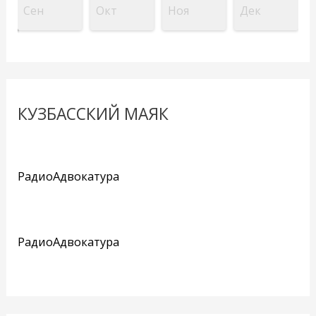
Сен
Окт
Ноя
Дек
КУЗБАССКИЙ МАЯК
РадиоАдвокатура
РадиоАдвокатура