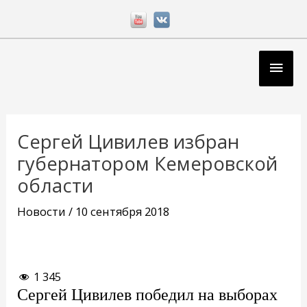
Перейти
к
содержимому
Глав
мен
Навигация
по
Сергей Цивилев избран
записям
губернатором Кемеровской
области
Новости
/
10 сентября 2018
1 345
Сергей Цивилев победил на выборах