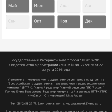
Май
Июн
Июл
Авг
Сен
Окт
Ноя
Дек
Государственный Интернет-Канал "Россия" © 2010–2018
Свидетельство о регистрации СМИ Эл № ФС 77-59166 от 22
августа 2014 года.
Учредитель - Федеральное государственное унитарное предприятие
"Всероссийская государственная телевизионная и радиовещательная
компания" (ВГТРК). Главный редактор Главной редакции ГИК "Россия" -
Панина Елена Валерьевна. Редактор интернет-сайта филиала ВГТРК ГТРК
«Кузбасс» – Отинов Андрей Михайлович.
Тел. (3842) 58-27-71. Электронная почта: kuzbass.mayak@yandex.ru
Все права на любые материалы, опубликованные на сайте, защищены в