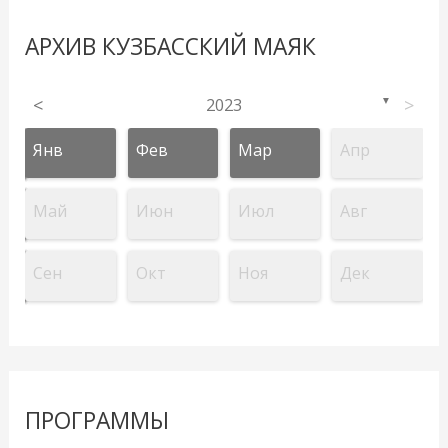
АРХИВ КУЗБАССКИЙ МАЯК
<
2023
>
▼
Янв
Фев
Мар
Апр
Май
Июн
Июл
Авг
Сен
Окт
Ноя
Дек
ПРОГРАММЫ