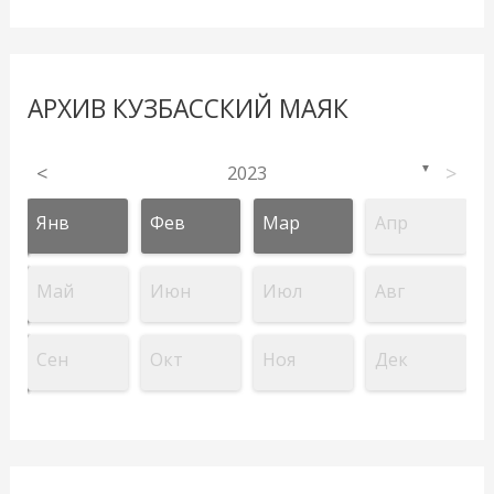
АРХИВ КУЗБАССКИЙ МАЯК
<
2023
>
▼
Янв
Фев
Мар
Апр
Май
Июн
Июл
Авг
Сен
Окт
Ноя
Дек