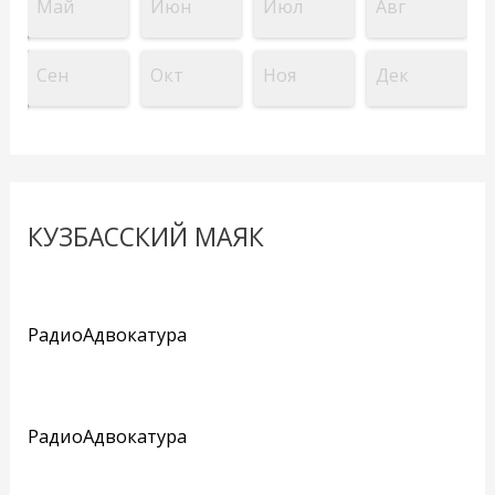
Май
Июн
Июл
Авг
Сен
Окт
Ноя
Дек
КУЗБАССКИЙ МАЯК
РадиоАдвокатура
РадиоАдвокатура