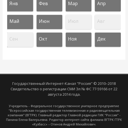
Янв
Фев
Мар
Апр
Май
Июн
Июл
Авг
Сен
Окт
Ноя
Дек
Государственный Интернет-Канал "Россия" © 2010–2018
Свидетельство о регистрации СМИ Эл № ФС 77-59166 от 22
августа 2014 года.
Учредитель - Федеральное государственное унитарное предприятие
"Всероссийская государственная телевизионная и радиовещательная
компания" (ВГТРК). Главный редактор Главной редакции ГИК "Россия" -
Панина Елена Валерьевна. Редактор интернет-сайта филиала ВГТРК ГТРК
«Кузбасс» – Отинов Андрей Михайлович.