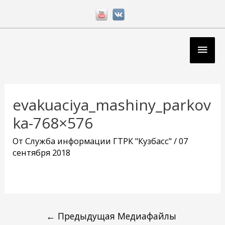
Перейти
к
содержимому
Глав
мен
Навигация
по
evakuaciya_mashiny_parkov
записям
ka-768×576
От
Служба информации ГТРК "Кузбасс"
/
07
сентября 2018
←
Предыдущая Медиафайлы