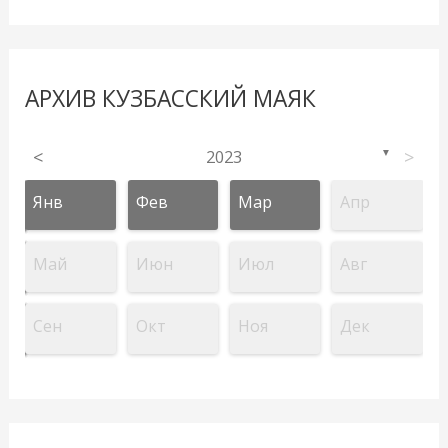
АРХИВ КУЗБАССКИЙ МАЯК
<
2023
>
▼
Янв
Фев
Мар
Апр
Май
Июн
Июл
Авг
Сен
Окт
Ноя
Дек