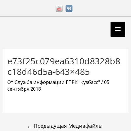
Перейти
к
содержимому
Глав
мен
Навигация
по
e73f25c079ea6310d8328b8
записям
c18d46d5a-643×485
От
Служба информации ГТРК "Кузбасс"
/
05
сентября 2018
←
Предыдущая Медиафайлы