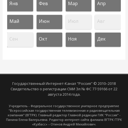
Янв
Фев
Мар
Апр
Май
Июн
Июл
Авг
Сен
Окт
Ноя
Дек
Государственный Интернет-Канал "Россия" © 2010–2018
Свидетельство о регистрации СМИ Эл № ФС 77-59166 от 22
августа 2014 года.
Учредитель - Федеральное государственное унитарное предприятие
"Всероссийская государственная телевизионная и радиовещательная
компания" (ВГТРК). Главный редактор Главной редакции ГИК "Россия" -
Панина Елена Валерьевна. Редактор интернет-сайта филиала ВГТРК ГТРК
«Кузбасс» – Отинов Андрей Михайлович.