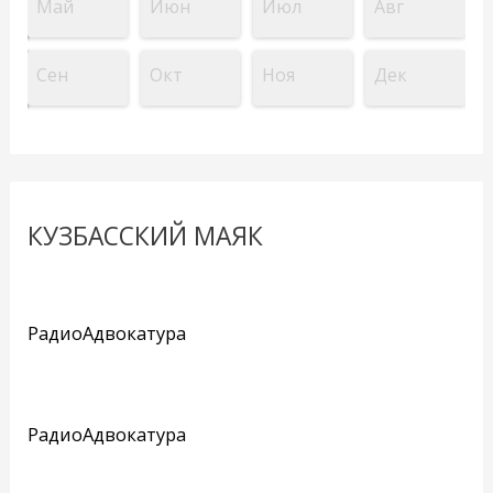
Май
Июн
Июл
Авг
Сен
Окт
Ноя
Дек
КУЗБАССКИЙ МАЯК
РадиоАдвокатура
РадиоАдвокатура