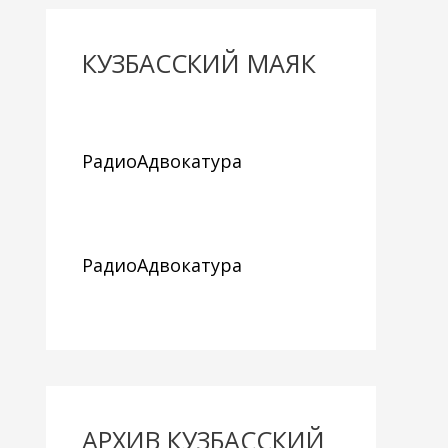
КУЗБАССКИЙ МАЯК
РадиоАдвокатура
РадиоАдвокатура
АРХИВ КУЗБАССКИЙ