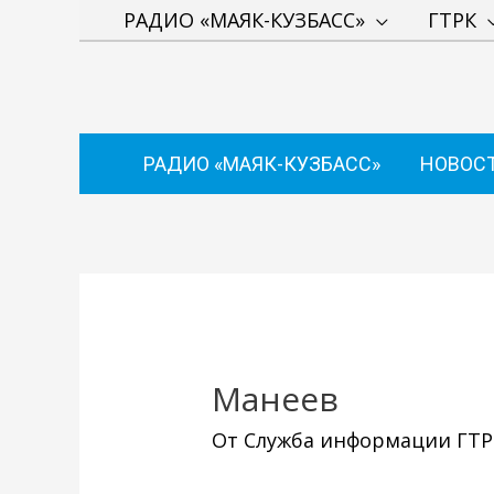
Перейти
РАДИО «МАЯК-КУЗБАСС»
ГТРК
к
содержимому
РАДИО «МАЯК-КУЗБАСС»
НОВОС
Навигация
по
записям
Манеев
От
Служба информации ГТРК