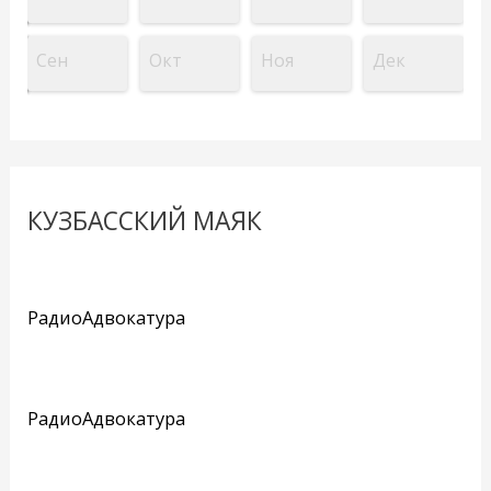
Сен
Окт
Ноя
Дек
КУЗБАССКИЙ МАЯК
РадиоАдвокатура
РадиоАдвокатура