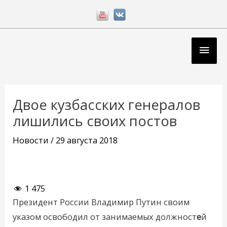
Перейти
к
содержимому
Глав
мен
Навигация
по
Двое кузбасских генералов
записям
лишились своих постов
Новости
/
29 августа 2018
1 475
Президент России Владимир Путин своим
указом освободил от занимаемых должност
е
й