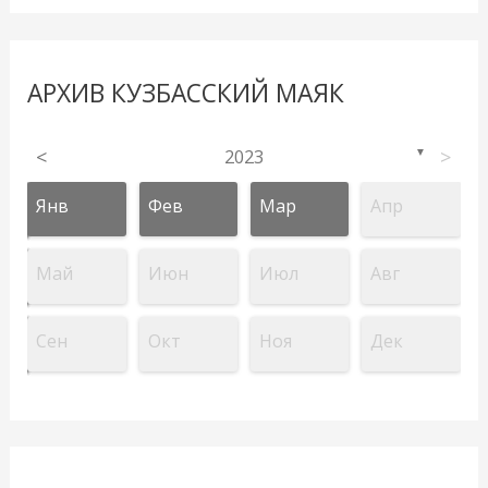
АРХИВ КУЗБАССКИЙ МАЯК
<
2023
>
▼
Янв
Фев
Мар
Апр
Май
Июн
Июл
Авг
Сен
Окт
Ноя
Дек