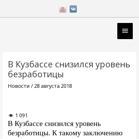
Перейти
к
содержимому
Глав
мен
Навигация
по
В Кузбассе снизился уровень
записям
безработицы
Новости
/
28 августа 2018
1 091
В Кузбассе снизился уровень
безработицы. К такому заключению