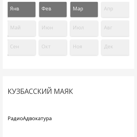
Янв
Фев
Мар
Апр
Май
Июн
Июл
Авг
Сен
Окт
Ноя
Дек
КУЗБАССКИЙ МАЯК
РадиоАдвокатура