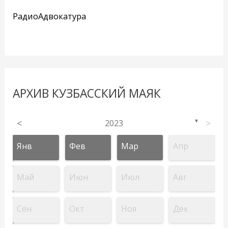
РадиоАдвокатура
АРХИВ КУЗБАССКИЙ МАЯК
<
2023
>
▼
Янв
Фев
Мар
Апр
Май
Июн
Июл
Авг
Сен
Окт
Ноя
Дек