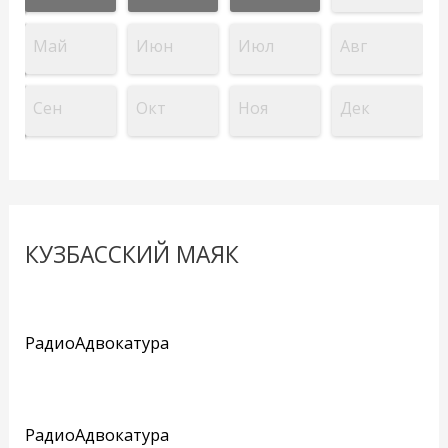
Май
Июн
Июл
Авг
Сен
Окт
Ноя
Дек
КУЗБАССКИЙ МАЯК
РадиоАдвокатура
РадиоАдвокатура