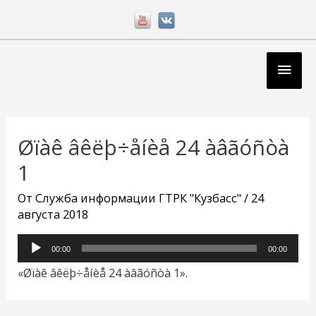
Перейти
к
содержимому
Глав
мен
Навигация
по
Øïàê âêëþ÷åíèå 24 àâãóñòà
записям
1
От
Служба информации ГТРК "Кузбасс"
/
24
августа 2018
Аудиоплеер
00:00
00:00
«Øïàê âêëþ÷åíèå 24 àâãóñòà 1».