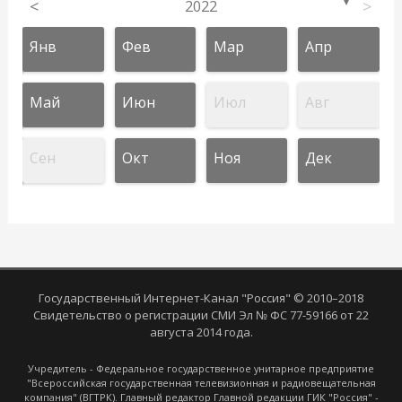
<
2022
>
▼
Янв
Фев
Мар
Апр
Май
Июн
Июл
Авг
Сен
Окт
Ноя
Дек
Государственный Интернет-Канал "Россия" © 2010–2018
Свидетельство о регистрации СМИ Эл № ФС 77-59166 от 22
августа 2014 года.
Учредитель - Федеральное государственное унитарное предприятие
"Всероссийская государственная телевизионная и радиовещательная
компания" (ВГТРК). Главный редактор Главной редакции ГИК "Россия" -