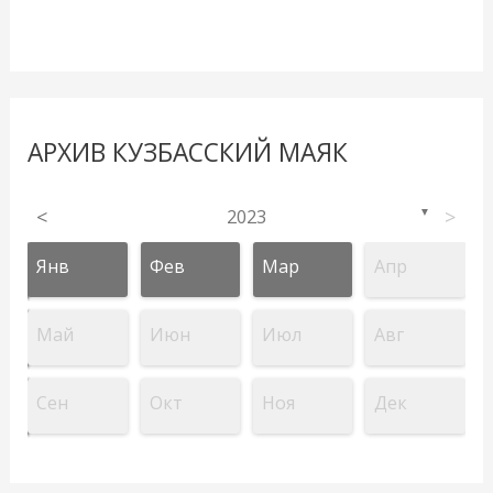
АРХИВ КУЗБАССКИЙ МАЯК
<
2023
>
▼
Янв
Фев
Мар
Апр
Май
Июн
Июл
Авг
Сен
Окт
Ноя
Дек