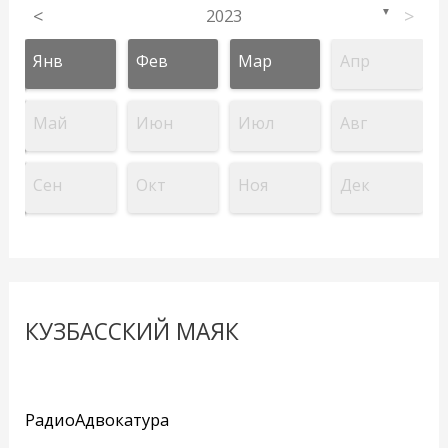
<
2023
>
▼
Янв
Фев
Мар
Апр
Май
Июн
Июл
Авг
Сен
Окт
Ноя
Дек
КУЗБАССКИЙ МАЯК
РадиоАдвокатура