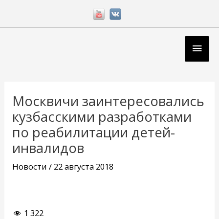
Перейти
к
содержимому
Глав
мен
Навигация
по
Москвичи заинтересовались
записям
кузбасскими разработками
по реабилитации детей-
инвалидов
Новости
/
22 августа 2018
1 322