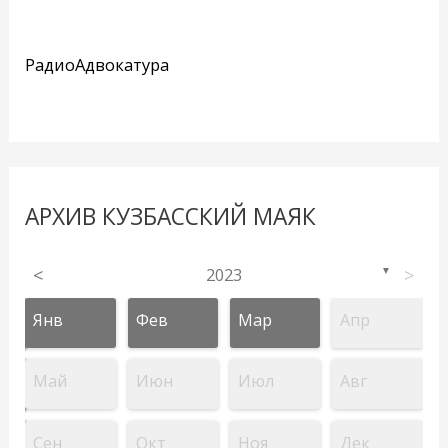
РадиоАдвокатура
АРХИВ КУЗБАССКИЙ МАЯК
<
2023
>
▼
Янв
Фев
Мар
Апр
Май
Июн
Июл
Авг
Сен
Окт
Ноя
Дек