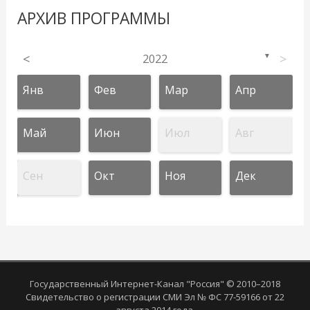
АРХИВ ПРОГРАММЫ
<
2022
>
▼
Янв
Фев
Мар
Апр
Май
Июн
Июл
Авг
Сен
Окт
Ноя
Дек
Государственный Интернет-Канал "Россия" © 2010–2018
Свидетельство о регистрации СМИ Эл № ФС 77-59166 от 22
августа 2014 года.