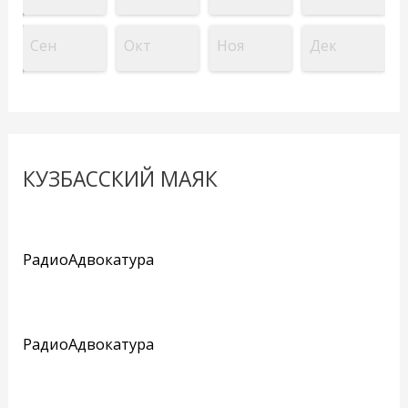
Сен
Окт
Ноя
Дек
КУЗБАССКИЙ МАЯК
РадиоАдвокатура
РадиоАдвокатура