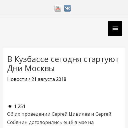
Перейти
к
содержимому
Глав
мен
Навигация
по
В Кузбассе сегодня стартуют
записям
Дни Москвы
Новости
/
21 августа 2018
1 251
Об их проведении Сергей Цивилев и Сергей
Собянин договорились ещё в мае на