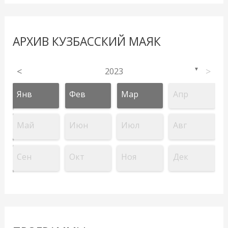
АРХИВ КУЗБАССКИЙ МАЯК
<
2023
>
▼
Янв
Фев
Мар
Апр
Май
Июн
Июл
Авг
Сен
Окт
Ноя
Дек