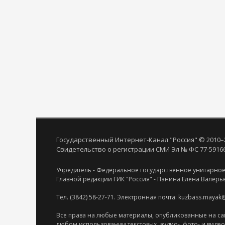
Государственный Интернет-Канал "Россия" © 2010–
Свидетельство о регистрации СМИ Эл № ФС 77-59166 
Учредитель - Федеральное государственное унитарное
Главной редакции ГИК "Россия" - Панина Елена Валерь
Тел. (3842) 58-27-71. Электронная почта: kuzbass.mayak
Все права на любые материалы, опубликованные на са
любом использовании текстовых, аудио-, фото- и виде