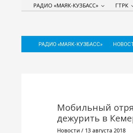
Перейти
РАДИО «МАЯК-КУЗБАСС»
ГТРК
к
содержимому
РАДИО «МАЯК-КУЗБАСС»
НОВОС
Навигация
по
записям
Мобильный отря
дежурить в Кеме
Новости
/
13 августа 2018