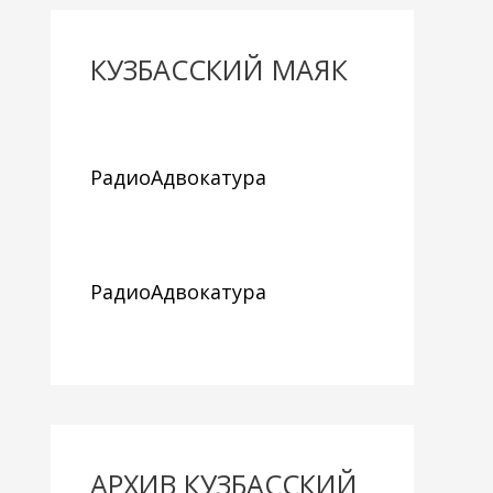
КУЗБАССКИЙ МАЯК
РадиоАдвокатура
РадиоАдвокатура
АРХИВ КУЗБАССКИЙ