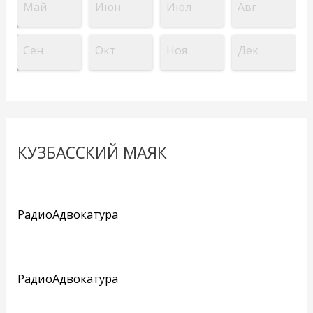
Май
Июн
Июл
Авг
Сен
Окт
Ноя
Дек
КУЗБАССКИЙ МАЯК
РадиоАдвокатура
РадиоАдвокатура