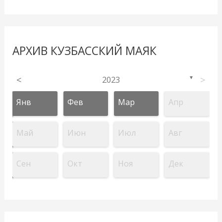
АРХИВ КУЗБАССКИЙ МАЯК
<
2023
>
▼
Янв
Фев
Мар
Апр
Май
Июн
Июл
Авг
Сен
Окт
Ноя
Дек