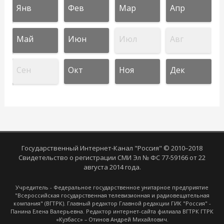
Янв
Фев
Мар
Апр
Май
Июн
Июл
Авг
Сен
Окт
Ноя
Дек
Государственный Интернет-Канал "Россия" © 2010–2018
Свидетельство о регистрации СМИ Эл № ФС 77-59166 от 22
августа 2014 года.
Учредитель - Федеральное государственное унитарное предприятие
"Всероссийская государственная телевизионная и радиовещательная
компания" (ВГТРК). Главный редактор Главной редакции ГИК "Россия" -
Панина Елена Валерьевна. Редактор интернет-сайта филиала ВГТРК ГТРК
«Кузбасс» – Отинов Андрей Михайлович.