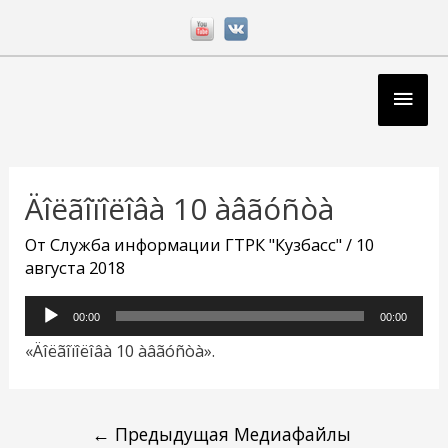
Перейти
к
содержимому
Глав
мен
Навигация
по
Äîëãîïîëîâà 10 àâãóñòà
записям
От
Служба информации ГТРК "Кузбасс"
/
10
августа 2018
Аудиоплеер
00:00
00:00
«Äîëãîïîëîâà 10 àâãóñòà».
←
Предыдущая Медиафайлы