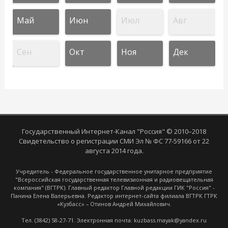
Май
Июн
Июл
Авг
Сен
Окт
Ноя
Дек
Государственный Интернет-Канал "Россия" © 2010–2018
Свидетельство о регистрации СМИ Эл № ФС 77-59166 от 22
августа 2014 года.
Учредитель - Федеральное государственное унитарное предприятие
"Всероссийская государственная телевизионная и радиовещательная
компания" (ВГТРК). Главный редактор Главной редакции ГИК "Россия" -
Панина Елена Валерьевна. Редактор интернет-сайта филиала ВГТРК ГТРК
«Кузбасс» – Отинов Андрей Михайлович.
Тел. (3842) 58-27-71. Электронная почта: kuzbass.mayak@yandex.ru