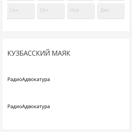
Сен
Окт
Ноя
Дек
КУЗБАССКИЙ МАЯК
РадиоАдвокатура
РадиоАдвокатура