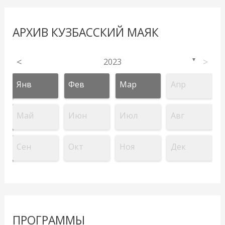
АРХИВ КУЗБАССКИЙ МАЯК
<
2023
>
▼
Янв
Фев
Мар
Апр
Май
Июн
Июл
Авг
Сен
Окт
Ноя
Дек
ПРОГРАММЫ