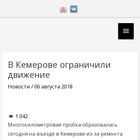
Перейти
к
содержимому
Глав
мен
Навигация
по
В Кемерове ограничили
записям
движение
Новости
/
06 августа 2018
1 042
Многокилометровая пробка образовалась
сегодня на въезде в Кемерове из-за ремонта