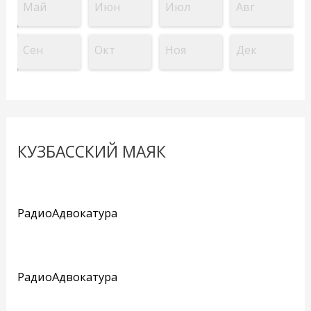
Май
Июн
Июл
Авг
Сен
Окт
Ноя
Дек
КУЗБАССКИЙ МАЯК
РадиоАдвокатура
РадиоАдвокатура