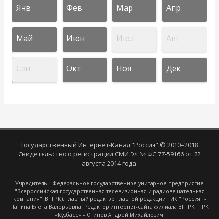
Янв
Фев
Мар
Апр
Май
Июн
Июл
Авг
Сен
Окт
Ноя
Дек
Государственный Интернет-Канал "Россия" © 2010–2018
Свидетельство о регистрации СМИ Эл № ФС 77-59166 от 22
августа 2014 года.
Учредитель - Федеральное государственное унитарное предприятие
"Всероссийская государственная телевизионная и радиовещательная
компания" (ВГТРК). Главный редактор Главной редакции ГИК "Россия" -
Панина Елена Валерьевна. Редактор интернет-сайта филиала ВГТРК ГТРК
«Кузбасс» – Отинов Андрей Михайлович.