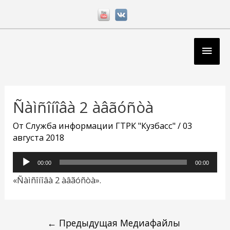
Перейти
к
содержимому
Глав
мен
Навигация
по
Ñàìñîíîâà 2 àâãóñòà
записям
От
Служба информации ГТРК "Кузбасс"
/
03
августа 2018
Аудиоплеер
00:00
00:00
«Ñàìñîíîâà 2 àâãóñòà».
←
Предыдущая Медиафайлы