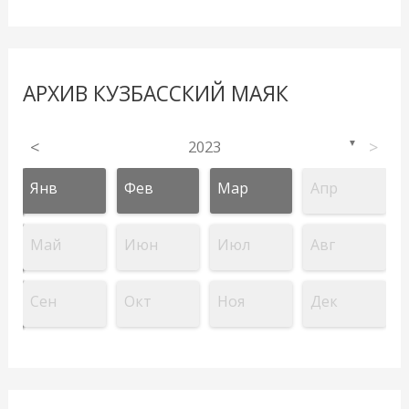
АРХИВ КУЗБАССКИЙ МАЯК
<
2023
>
▼
Янв
Фев
Мар
Апр
Май
Июн
Июл
Авг
Сен
Окт
Ноя
Дек