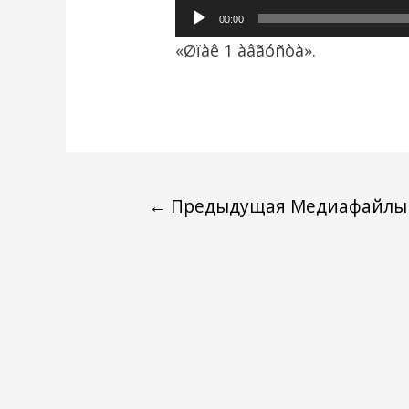
Аудиоплеер
00:00
«Øïàê 1 àâãóñòà».
←
Предыдущая Медиафайлы