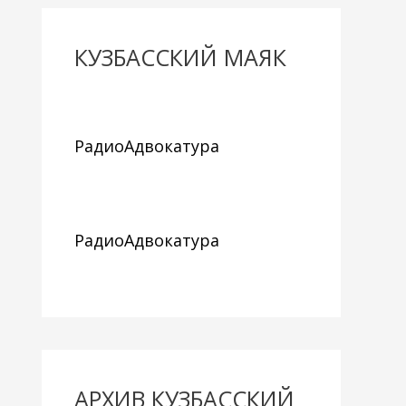
КУЗБАССКИЙ МАЯК
РадиоАдвокатура
РадиоАдвокатура
АРХИВ КУЗБАССКИЙ