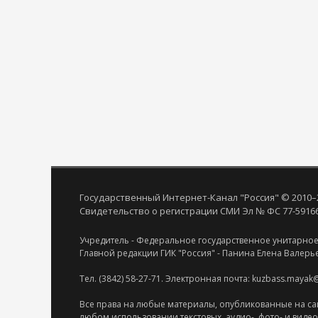
Государственный Интернет-Канал "Россия" © 2010–
Свидетельство о регистрации СМИ Эл № ФС 77-59166 
Учредитель - Федеральное государственное унитарное
Главной редакции ГИК "Россия" - Панина Елена Валерь
Тел. (3842) 58-27-71. Электронная почта: kuzbass.mayak
Все права на любые материалы, опубликованные на са
любом использовании текстовых, аудио-, фото- и виде