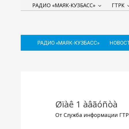
Перейти
РАДИО «МАЯК-КУЗБАСС»
ГТРК
к
содержимому
РАДИО «МАЯК-КУЗБАСС»
НОВОС
Навигация
по
записям
Øïàê 1 àâãóñòà
От
Служба информации ГТРК