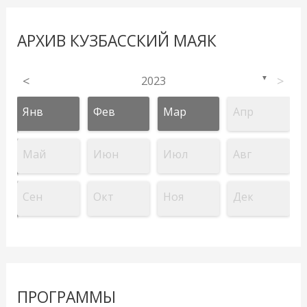
АРХИВ КУЗБАССКИЙ МАЯК
<
2023
>
▼
Янв
Фев
Мар
Апр
Май
Июн
Июл
Авг
Сен
Окт
Ноя
Дек
ПРОГРАММЫ