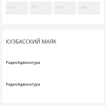
Сен
Окт
Ноя
Дек
КУЗБАССКИЙ МАЯК
РадиоАдвокатура
РадиоАдвокатура