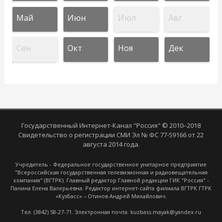
Май
Июн
Июл
Авг
Сен
Окт
Ноя
Дек
Государственный Интернет-Канал "Россия" © 2010–2018
Свидетельство о регистрации СМИ Эл № ФС 77-59166 от 22
августа 2014 года.
Учредитель - Федеральное государственное унитарное предприятие
"Всероссийская государственная телевизионная и радиовещательная
компания" (ВГТРК). Главный редактор Главной редакции ГИК "Россия" -
Панина Елена Валерьевна. Редактор интернет-сайта филиала ВГТРК ГТРК
«Кузбасс» – Отинов Андрей Михайлович.
Тел. (3842) 58-27-71. Электронная почта: kuzbass.mayak@yandex.ru