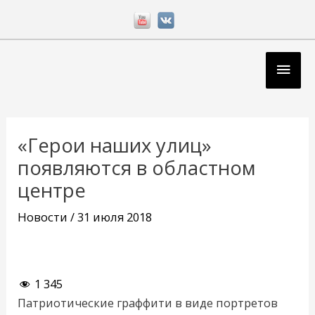
Перейти
к
содержимому
Глав
мен
Навигация
по
«Герои наших улиц»
записям
появляются в областном
центре
Новости
/
31 июля 2018
1 345
Патриотические граффити в виде портретов