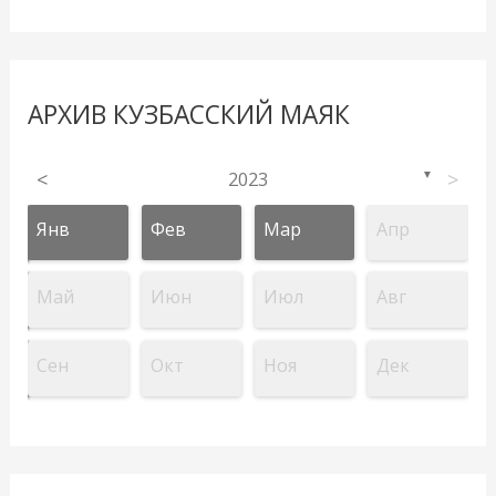
АРХИВ КУЗБАССКИЙ МАЯК
<
2023
>
▼
Янв
Фев
Мар
Апр
Май
Июн
Июл
Авг
Сен
Окт
Ноя
Дек