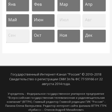
Янв
Фев
Мар
Апр
Май
Июн
Июл
Авг
Сен
Окт
Ноя
Дек
Государственный Интернет-Канал "Россия" © 2010–2018
Свидетельство о регистрации СМИ Эл № ФС 77-59166 от 22
августа 2014 года.
Учредитель - Федеральное государственное унитарное предприятие
"Всероссийская государственная телевизионная и радиовещательная
компания" (ВГТРК). Главный редактор Главной редакции ГИК "Россия" -
Панина Елена Валерьевна. Редактор интернет-сайта филиала ВГТРК ГТРК
«Кузбасс» – Отинов Андрей Михайлович.