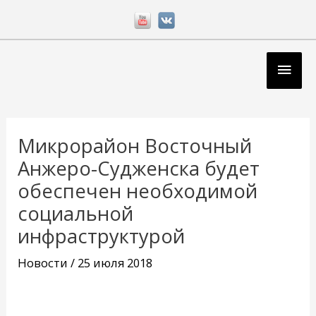
Перейти
к
содержимому
Глав
мен
Навигация
по
Микрорайон Восточный
записям
Анжеро-Судженска будет
обеспечен необходимой
социальной
инфраструктурой
Новости
/
25 июля 2018