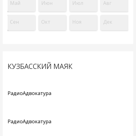
Май
Июн
Июл
Авг
Сен
Окт
Ноя
Дек
КУЗБАССКИЙ МАЯК
РадиоАдвокатура
РадиоАдвокатура