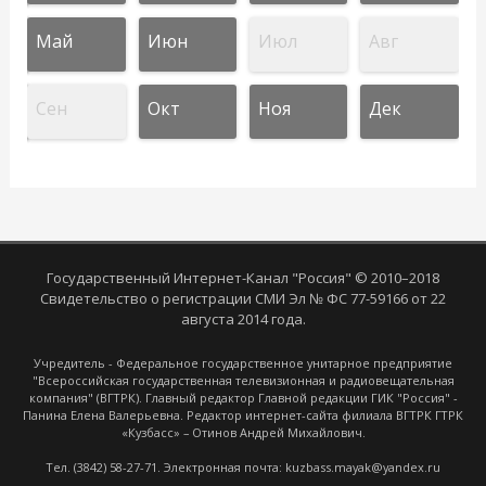
Май
Июн
Июл
Авг
Сен
Окт
Ноя
Дек
Государственный Интернет-Канал "Россия" © 2010–2018
Свидетельство о регистрации СМИ Эл № ФС 77-59166 от 22
августа 2014 года.
Учредитель - Федеральное государственное унитарное предприятие
"Всероссийская государственная телевизионная и радиовещательная
компания" (ВГТРК). Главный редактор Главной редакции ГИК "Россия" -
Панина Елена Валерьевна. Редактор интернет-сайта филиала ВГТРК ГТРК
«Кузбасс» – Отинов Андрей Михайлович.
Тел. (3842) 58-27-71. Электронная почта: kuzbass.mayak@yandex.ru