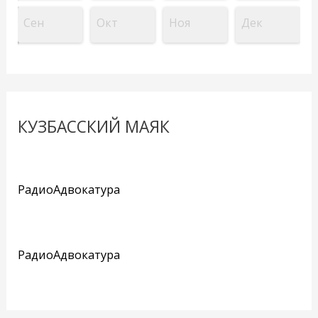
Сен
Окт
Ноя
Дек
КУЗБАССКИЙ МАЯК
РадиоАдвокатура
РадиоАдвокатура