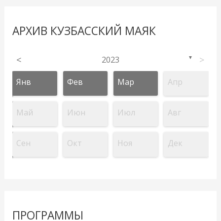
АРХИВ КУЗБАССКИЙ МАЯК
<
2023
>
▼
Янв
Фев
Мар
Апр
Май
Июн
Июл
Авг
Сен
Окт
Ноя
Дек
ПРОГРАММЫ