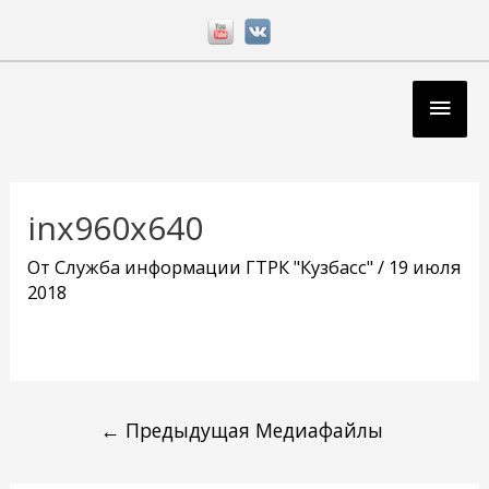
Перейти
к
содержимому
Глав
мен
Навигация
по
inx960x640
записям
От
Служба информации ГТРК "Кузбасс"
/
19 июля
2018
←
Предыдущая Медиафайлы