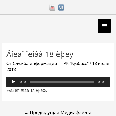
Перейти
к
содержимому
Глав
мен
Навигация
по
Äîëãîïîëîâà 18 èþëÿ
записям
От
Служба информации ГТРК "Кузбасс"
/
18 июля
2018
Аудиоплеер
00:00
00:00
«Äîëãîïîëîâà 18 èþëÿ».
←
Предыдущая Медиафайлы