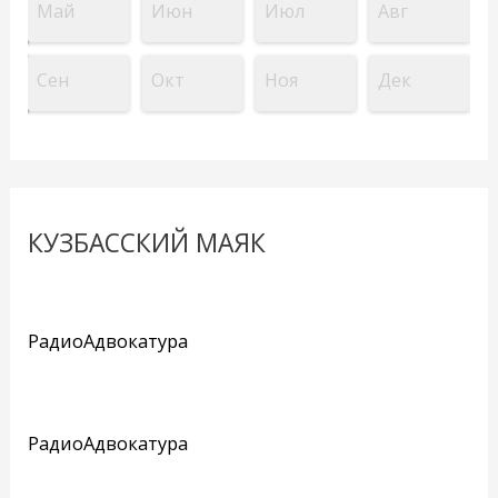
Май
Июн
Июл
Авг
Сен
Окт
Ноя
Дек
КУЗБАССКИЙ МАЯК
РадиоАдвокатура
РадиоАдвокатура