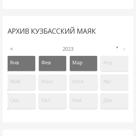
АРХИВ КУЗБАССКИЙ МАЯК
<
2023
>
▼
Янв
Фев
Мар
Апр
Май
Июн
Июл
Авг
Сен
Окт
Ноя
Дек