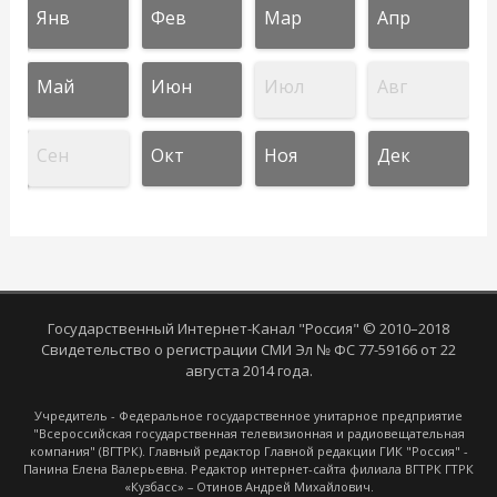
Янв
Фев
Мар
Апр
Май
Июн
Июл
Авг
Сен
Окт
Ноя
Дек
Государственный Интернет-Канал "Россия" © 2010–2018
Свидетельство о регистрации СМИ Эл № ФС 77-59166 от 22
августа 2014 года.
Учредитель - Федеральное государственное унитарное предприятие
"Всероссийская государственная телевизионная и радиовещательная
компания" (ВГТРК). Главный редактор Главной редакции ГИК "Россия" -
Панина Елена Валерьевна. Редактор интернет-сайта филиала ВГТРК ГТРК
«Кузбасс» – Отинов Андрей Михайлович.