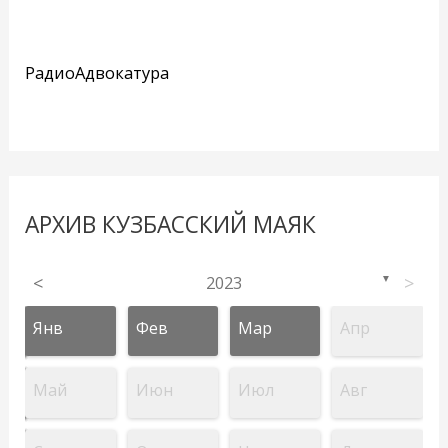
РадиоАдвокатура
АРХИВ КУЗБАССКИЙ МАЯК
<
2023
>
▼
Янв
Фев
Мар
Апр
Май
Июн
Июл
Авг