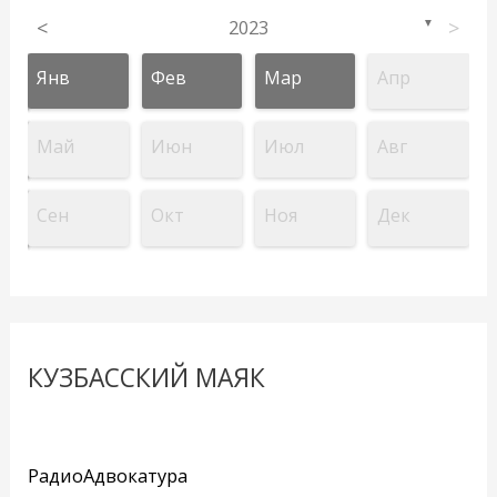
<
2023
>
▼
Янв
Фев
Мар
Апр
Май
Июн
Июл
Авг
Сен
Окт
Ноя
Дек
КУЗБАССКИЙ МАЯК
РадиоАдвокатура