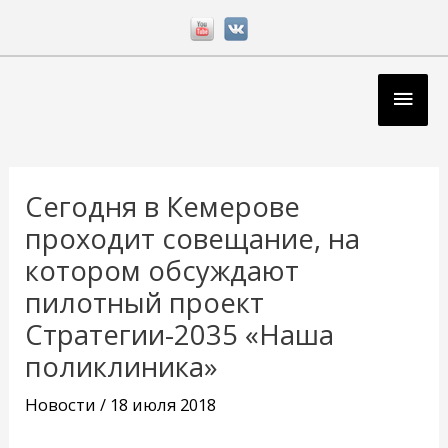
Перейти
к
содержимому
Глав
мен
Навигация
по
Сегодня в Кемерове
записям
проходит совещание, на
котором обсуждают
пилотный проект
Стратегии-2035 «Наша
поликлиника»
Новости
/
18 июля 2018