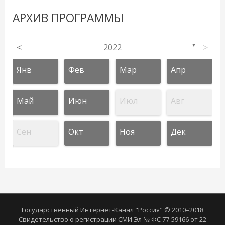
АРХИВ ПРОГРАММЫ
<
2022
>
▼
Янв
Фев
Мар
Апр
Май
Июн
Июл
Авг
Сен
Окт
Ноя
Дек
Государственный Интернет-Канал "Россия" © 2010–2018
Свидетельство о регистрации СМИ Эл № ФС 77-59166 от 22