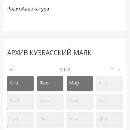
РадиоАдвокатура
АРХИВ КУЗБАССКИЙ МАЯК
<
2023
>
▼
Янв
Фев
Мар
Апр
Май
Июн
Июл
Авг
Сен
Окт
Ноя
Дек