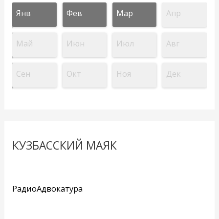
Янв
Фев
Мар
Апр
Май
Июн
Июл
Авг
Сен
Окт
Ноя
Дек
КУЗБАССКИЙ МАЯК
РадиоАдвокатура