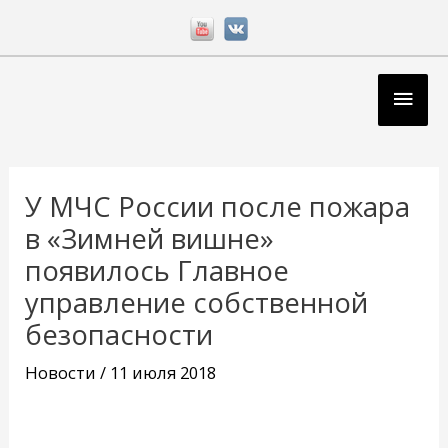
Перейти
к
содержимому
Глав
мен
Навигация
по
У МЧС России после пожара
записям
в «Зимней вишне»
появилось Главное
управление собственной
безопасности
Новости
/
11 июля 2018