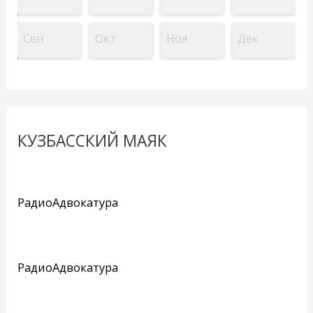
Сен
Окт
Ноя
Дек
КУЗБАССКИЙ МАЯК
РадиоАдвокатура
РадиоАдвокатура