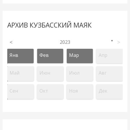
АРХИВ КУЗБАССКИЙ МАЯК
<
2023
>
▼
Янв
Фев
Мар
Апр
Май
Июн
Июл
Авг
Сен
Окт
Ноя
Дек