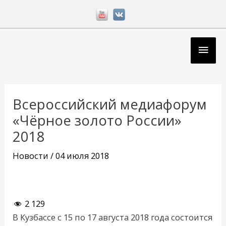
Перейти
к
содержимому
Глав
мен
Навигация
по
Всероссийский медиафорум
записям
«Чёрное золото России»
2018
Новости
/
04 июля 2018
2 129
В Кузбассе с 15 по 17 августа 2018 года состоится