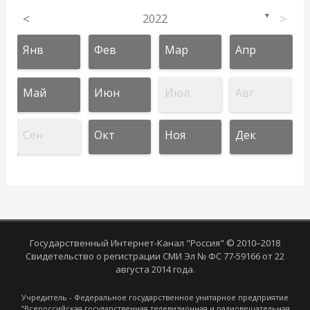
<
2022
>
▼
Янв
Фев
Мар
Апр
Май
Июн
Июл
Авг
Сен
Окт
Ноя
Дек
Государственный Интернет-Канал "Россия" © 2010–2018
Свидетельство о регистрации СМИ Эл № ФС 77-59166 от 22
августа 2014 года.
Учредитель - Федеральное государственное унитарное предприятие
"Всероссийская государственная телевизионная и радиовещательная