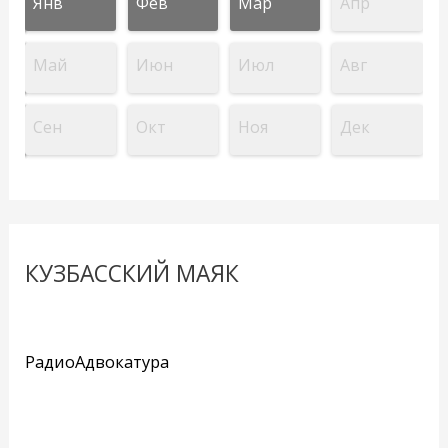
Янв
Фев
Мар
Апр
Май
Июн
Июл
Авг
Сен
Окт
Ноя
Дек
КУЗБАССКИЙ МАЯК
РадиоАдвокатура