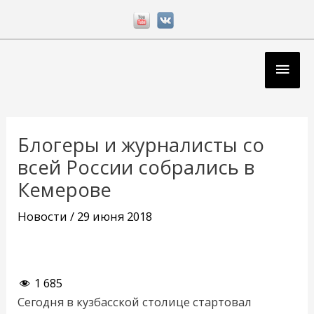
Перейти
к
содержимому
Глав
мен
Навигация
по
Блогеры и журналисты со
записям
всей России собрались в
Кемерове
Новости
/
29 июня 2018
1 685
Сегодня в кузбасской столице стартовал