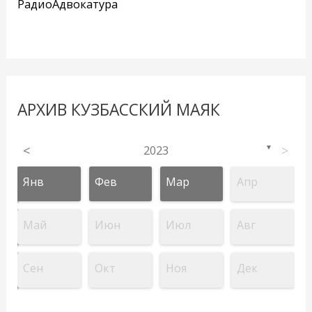
РадиоАдвокатура
АРХИВ КУЗБАССКИЙ МАЯК
<
2023
>
▼
Янв
Фев
Мар
Апр
Май
Июн
Июл
Авг
Сен
Окт
Ноя
Дек