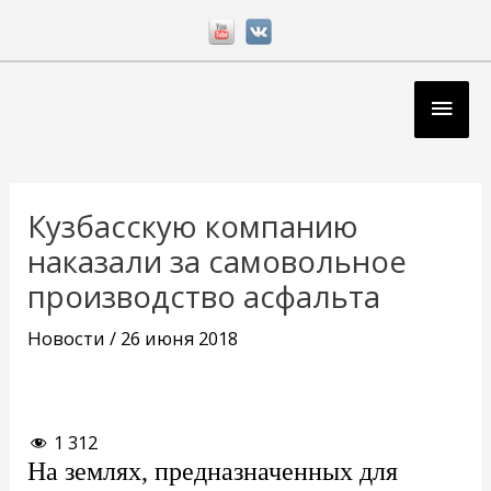
Перейти
к
содержимому
Глав
мен
Навигация
по
Кузбасскую компанию
записям
наказали за самовольное
производство асфальта
Новости
/
26 июня 2018
1 312
На землях, предназначенных для