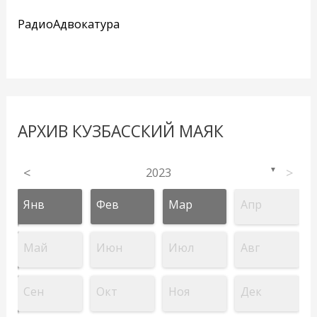
РадиоАдвокатура
АРХИВ КУЗБАССКИЙ МАЯК
<
2023
>
▼
Янв
Фев
Мар
Апр
Май
Июн
Июл
Авг
Сен
Окт
Ноя
Дек