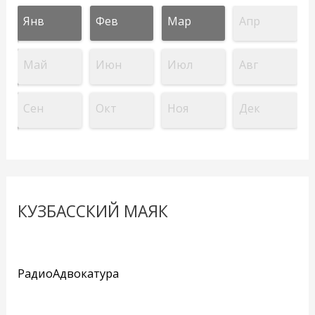
Янв
Фев
Мар
Апр
Май
Июн
Июл
Авг
Сен
Окт
Ноя
Дек
КУЗБАССКИЙ МАЯК
РадиоАдвокатура