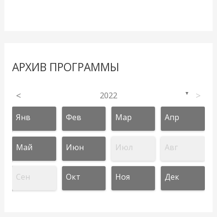
АРХИВ ПРОГРАММЫ
<
2022
>
▼
Янв
Фев
Мар
Апр
Май
Июн
Июл
Авг
Сен
Окт
Ноя
Дек