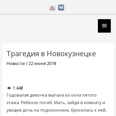
Перейти
к
содержимому
Глав
мен
Навигация
по
Трагедия в Новокузнецке
записям
Новости
/
22 июня 2018
1 448
Годовалая девочка выпала из окна пятого
этажа. Ребёнок погиб. Мать, зайдя в комнату и
увидев дочь на подоконнике, бросилась к ней,