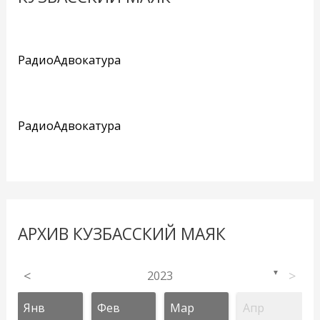
РадиоАдвокатура
РадиоАдвокатура
АРХИВ КУЗБАССКИЙ МАЯК
<
2023
>
▼
Янв
Фев
Мар
Апр