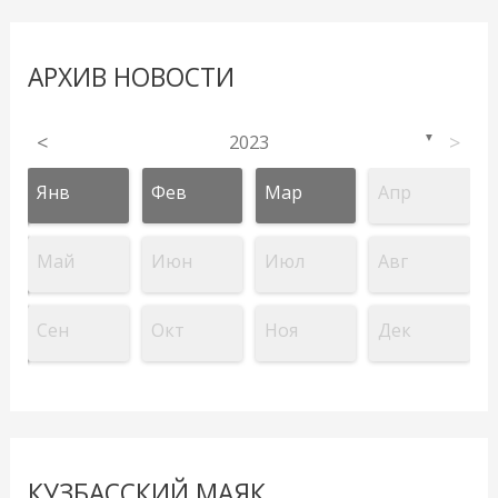
АРХИВ НОВОСТИ
<
2023
>
▼
Янв
Фев
Мар
Апр
Май
Июн
Июл
Авг
Сен
Окт
Ноя
Дек
КУЗБАССКИЙ МАЯК