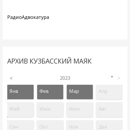
РадиоАдвокатура
АРХИВ КУЗБАССКИЙ МАЯК
<
2023
>
▼
Янв
Фев
Мар
Апр
Май
Июн
Июл
Авг
Сен
Окт
Ноя
Дек