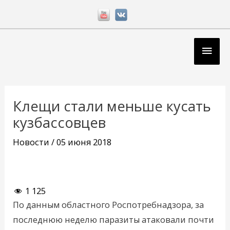
Перейти
к
содержимому
Глав
мен
Навигация
по
Клещи стали меньше кусать
записям
кузбассовцев
Новости
/
05 июня 2018
1 125
По данным областного Роспотребнадзора, за
последнюю неделю паразиты атаковали почти