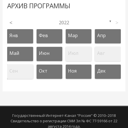
АРХИВ ПРОГРАММЫ
<
2022
>
▼
Янв
Фев
Мар
Апр
Май
Июн
Июл
Авг
Сен
Окт
Ноя
Дек
Государственный Интернет-Канал "Россия" © 2010–2018
Свидетельство о регистрации СМИ Эл № ФС 77-59166 от 22
августа 2014 года.