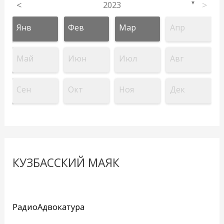
<
2023
>
▼
Янв
Фев
Мар
Апр
Май
Июн
Июл
Авг
Сен
Окт
Ноя
Дек
КУЗБАССКИЙ МАЯК
РадиоАдвокатура