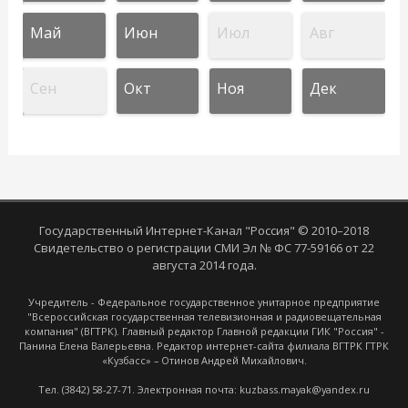
Май
Июн
Июл
Авг
Сен
Окт
Ноя
Дек
Государственный Интернет-Канал "Россия" © 2010–2018
Свидетельство о регистрации СМИ Эл № ФС 77-59166 от 22
августа 2014 года.
Учредитель - Федеральное государственное унитарное предприятие
"Всероссийская государственная телевизионная и радиовещательная
компания" (ВГТРК). Главный редактор Главной редакции ГИК "Россия" -
Панина Елена Валерьевна. Редактор интернет-сайта филиала ВГТРК ГТРК
«Кузбасс» – Отинов Андрей Михайлович.
Тел. (3842) 58-27-71. Электронная почта: kuzbass.mayak@yandex.ru