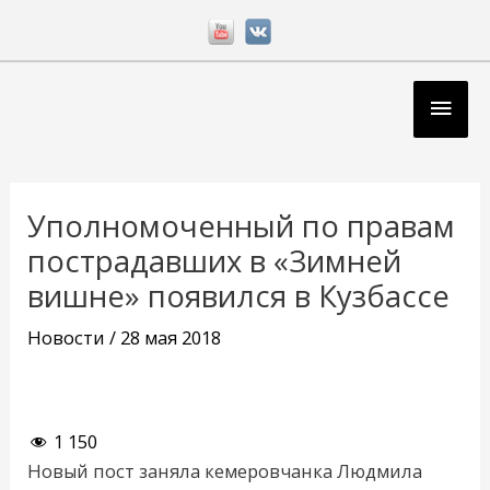
Перейти
к
содержимому
Глав
мен
Навигация
по
Уполномоченный по правам
записям
пострадавших в «Зимней
вишне» появился в Кузбассе
Новости
/
28 мая 2018
1 150
Новый пост заняла кемеровчанка Людмила