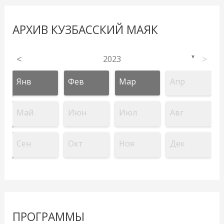
АРХИВ КУЗБАССКИЙ МАЯК
<
2023
>
▼
Янв
Фев
Мар
Апр
Май
Июн
Июл
Авг
Сен
Окт
Ноя
Дек
ПРОГРАММЫ