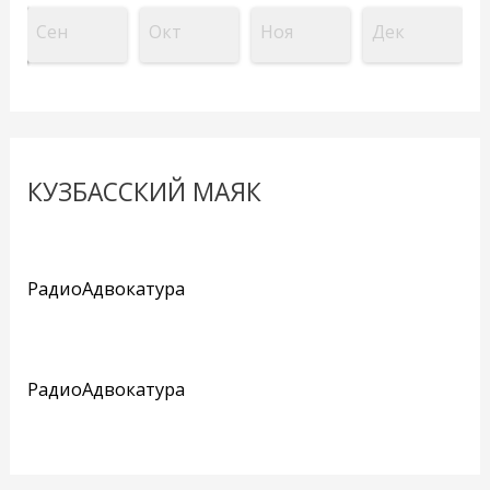
Сен
Окт
Ноя
Дек
КУЗБАССКИЙ МАЯК
РадиоАдвокатура
РадиоАдвокатура