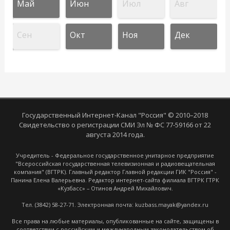
Май
Июн
Июл
Авг
Сен
Окт
Ноя
Дек
Государственный Интернет-Канал "Россия" © 2010–2018
Свидетельство о регистрации СМИ Эл № ФС 77-59166 от 22
августа 2014 года.
Учредитель - Федеральное государственное унитарное предприятие
"Всероссийская государственная телевизионная и радиовещательная
компания" (ВГТРК). Главный редактор Главной редакции ГИК "Россия" -
Панина Елена Валерьевна. Редактор интернет-сайта филиала ВГТРК ГТРК
«Кузбасс» – Отинов Андрей Михайлович.
Тел. (3842) 58-27-71. Электронная почта: kuzbass.mayak@yandex.ru
Все права на любые материалы, опубликованные на сайте, защищены в
соответствии с российским и международным законодательством об