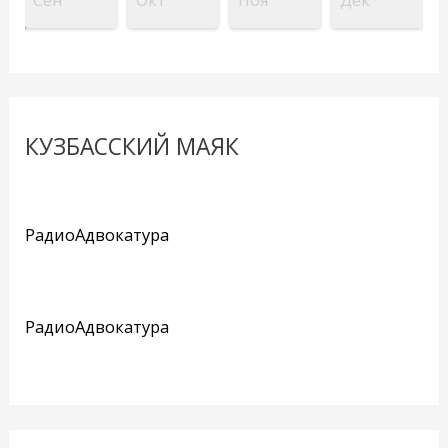
КУЗБАССКИЙ МАЯК
РадиоАдвокатура
РадиоАдвокатура