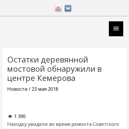
Перейти
к
содержимому
Глав
мен
Навигация
по
Остатки деревянной
записям
мостовой обнаружили в
центре Кемерова
Новости
/
23 мая 2018
1 390
Находку увидели во время ремонта Советского