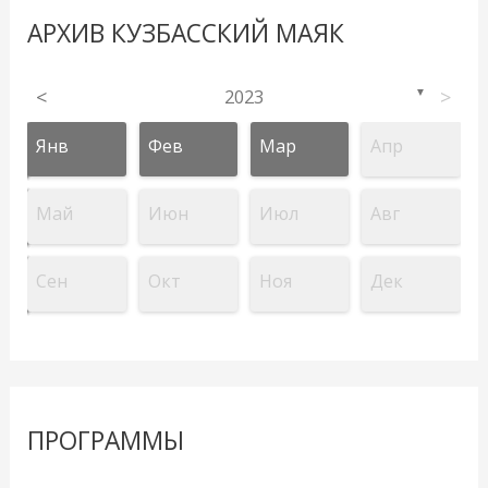
АРХИВ КУЗБАССКИЙ МАЯК
<
2023
>
▼
Янв
Фев
Мар
Апр
Май
Июн
Июл
Авг
Сен
Окт
Ноя
Дек
ПРОГРАММЫ