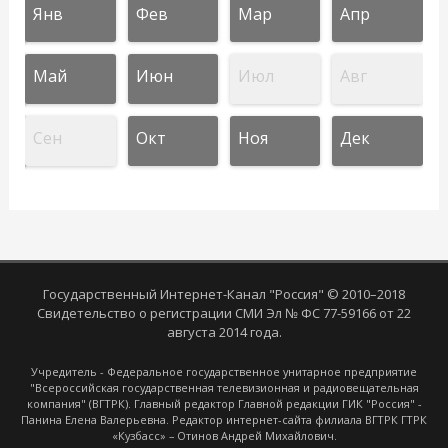
Янв
Фев
Мар
Апр
Май
Июн
Июл
Авг
Сен
Окт
Ноя
Дек
Государственный Интернет-Канал "Россия" © 2010–2018
Свидетельство о регистрации СМИ Эл № ФС 77-59166 от 22
августа 2014 года.
Учредитель - Федеральное государственное унитарное предприятие
"Всероссийская государственная телевизионная и радиовещательная
компания" (ВГТРК). Главный редактор Главной редакции ГИК "Россия" -
Панина Елена Валерьевна. Редактор интернет-сайта филиала ВГТРК ГТРК
«Кузбасс» – Отинов Андрей Михайлович.