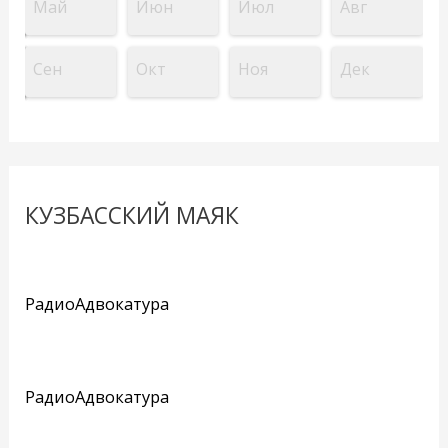
Май
Июн
Июл
Авг
Сен
Окт
Ноя
Дек
КУЗБАССКИЙ МАЯК
РадиоАдвокатура
РадиоАдвокатура