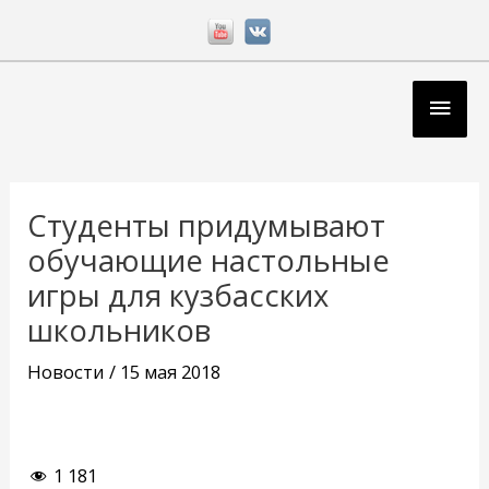
Перейти
к
содержимому
Глав
мен
Навигация
по
Студенты придумывают
записям
обучающие настольные
игры для кузбасских
школьников
Новости
/
15 мая 2018
1 181