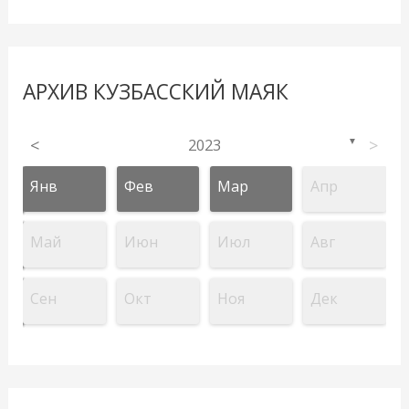
АРХИВ КУЗБАССКИЙ МАЯК
<
2023
>
▼
Янв
Фев
Мар
Апр
Май
Июн
Июл
Авг
Сен
Окт
Ноя
Дек