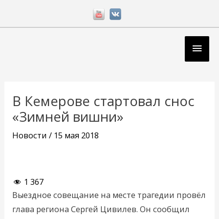
Перейти
к
содержимому
Глав
мен
Навигация
по
В Кемерове стартовал снос
записям
«Зимней вишни»
Новости
/
15 мая 2018
1 367
Выездное совещание на месте трагедии провёл
глава региона Сергей Цивилев. Он сообщил