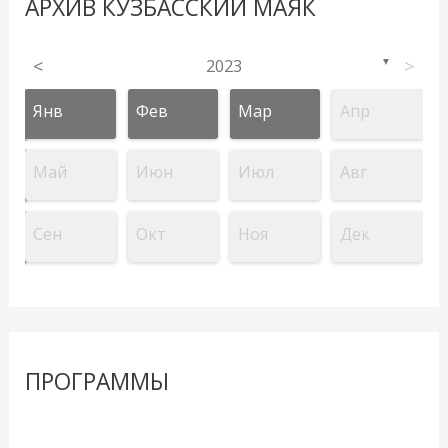
АРХИВ КУЗБАССКИЙ МАЯК
<
2023
>
▼
Янв
Фев
Мар
Апр
Май
Июн
Июл
Авг
Сен
Окт
Ноя
Дек
ПРОГРАММЫ