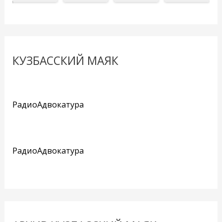
КУЗБАССКИЙ МАЯК
РадиоАдвокатура
РадиоАдвокатура