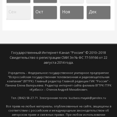
Сен
Окт
Ноя
Дек
Государственный Интернет-Канал "Россия" © 2010–2018
Свидетельство о регистрации СМИ Эл № ФС 77-59166 от 22
августа 2014 года.
Учредитель - Федеральное государственное унитарное предприятие
"Всероссийская государственная телевизионная и радиовещательная
компания" (ВГТРК). Главный редактор Главной редакции ГИК "Россия" -
Панина Елена Валерьевна. Редактор интернет-сайта филиала ВГТРК ГТРК
«Кузбасс» – Отинов Андрей Михайлович.
Тел. (3842) 58-27-71. Электронная почта: kuzbass.mayak@yandex.ru
Все права на любые материалы, опубликованные на сайте, защищены в
соответствии с российским и международным законодательством об
авторском праве и смежных правах. При любом использовании