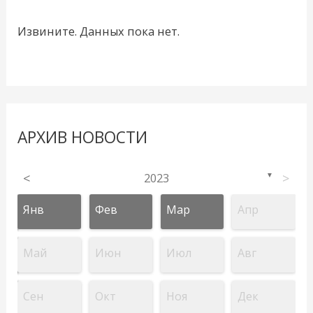
Извините. Данных пока нет.
АРХИВ НОВОСТИ
<
2023
>
▼
Янв
Фев
Мар
Апр
Май
Июн
Июл
Авг
Сен
Окт
Ноя
Дек