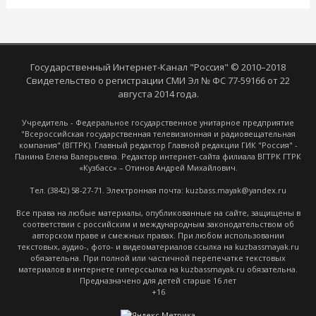
Государственный Интернет-Канал "Россия" © 2010–2018
Свидетельство о регистрации СМИ Эл № ФС 77-59166 от 22
августа 2014 года.
Учредитель - Федеральное государственное унитарное предприятие
"Всероссийская государственная телевизионная и радиовещательная
компания" (ВГТРК). Главный редактор Главной редакции ГИК "Россия" -
Панина Елена Валерьевна. Редактор интернет-сайта филиала ВГТРК ГТРК
«Кузбасс» – Отинов Андрей Михайлович.
Тел. (3842) 58-27-71. Электронная почта: kuzbass.mayak@yandex.ru
Все права на любые материалы, опубликованные на сайте, защищены в
соответствии с российским и международным законодательством об
авторском праве и смежных правах. При любом использовании
текстовых, аудио-, фото- и видеоматериалов ссылка на kuzbassmayak.ru
обязательна. При полной или частичной перепечатке текстовых
материалов в интернете гиперссылка на kuzbassmayak.ru обязательна.
Предназначено для детей старше 16 лет
+16