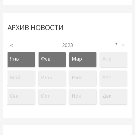
АРХИВ НОВОСТИ
<
2023
>
▼
Янв
Фев
Мар
Апр
Май
Июн
Июл
Авг
Сен
Окт
Ноя
Дек