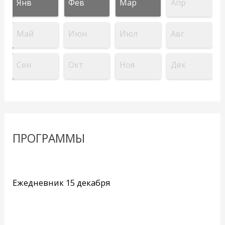
Янв
Фев
Мар
Апр
Май
Июн
Июл
Авг
Сен
Окт
Ноя
Дек
ПРОГРАММЫ
Ежедневник 15 декабря