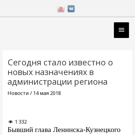
Перейти
к
содержимому
Глав
мен
Навигация
по
Сегодня стало известно о
записям
новых назначениях в
администрации региона
Новости
/
14 мая 2018
1 332
Бывший глава Ленинска-Кузнецкого