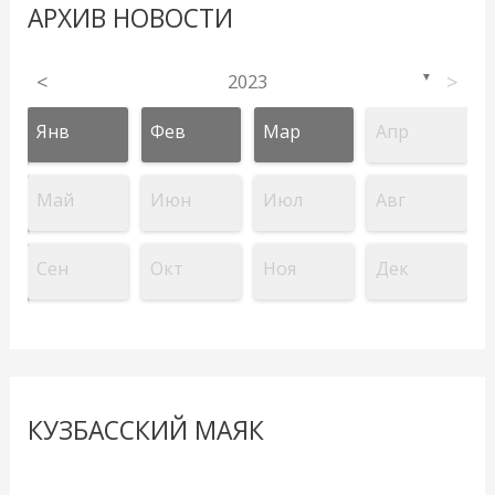
АРХИВ НОВОСТИ
<
2023
>
▼
Янв
Фев
Мар
Апр
Май
Июн
Июл
Авг
Сен
Окт
Ноя
Дек
КУЗБАССКИЙ МАЯК