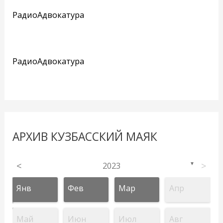
РадиоАдвокатура
РадиоАдвокатура
АРХИВ КУЗБАССКИЙ МАЯК
<
2023
>
▼
Янв
Фев
Мар
Апр
Май
Июн
Июл
Авг