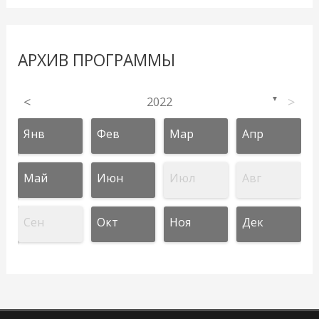
АРХИВ ПРОГРАММЫ
<
2022
>
▼
Янв
Фев
Мар
Апр
Май
Июн
Июл
Авг
Сен
Окт
Ноя
Дек