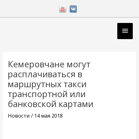
Перейти
к
содержимому
Глав
мен
Навигация
по
Кемеровчане могут
записям
расплачиваться в
маршрутных такси
транспортной или
банковской картами
Новости
/
14 мая 2018