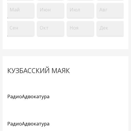
Май
Июн
Июл
Авг
Сен
Окт
Ноя
Дек
КУЗБАССКИЙ МАЯК
РадиоАдвокатура
РадиоАдвокатура