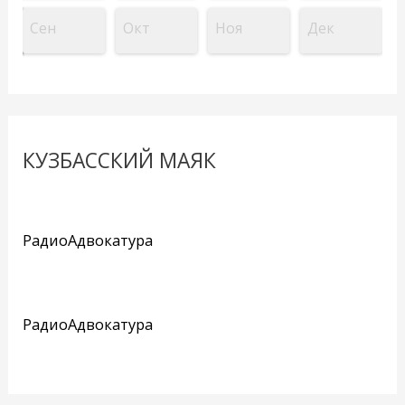
Сен
Окт
Ноя
Дек
КУЗБАССКИЙ МАЯК
РадиоАдвокатура
РадиоАдвокатура