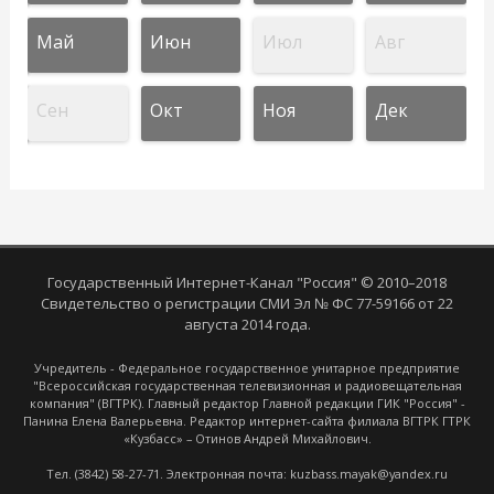
Май
Июн
Июл
Авг
Сен
Окт
Ноя
Дек
Государственный Интернет-Канал "Россия" © 2010–2018
Свидетельство о регистрации СМИ Эл № ФС 77-59166 от 22
августа 2014 года.
Учредитель - Федеральное государственное унитарное предприятие
"Всероссийская государственная телевизионная и радиовещательная
компания" (ВГТРК). Главный редактор Главной редакции ГИК "Россия" -
Панина Елена Валерьевна. Редактор интернет-сайта филиала ВГТРК ГТРК
«Кузбасс» – Отинов Андрей Михайлович.
Тел. (3842) 58-27-71. Электронная почта: kuzbass.mayak@yandex.ru