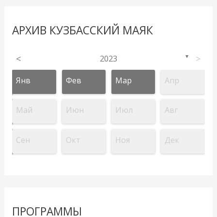
АРХИВ КУЗБАССКИЙ МАЯК
<
2023
>
▼
Янв
Фев
Мар
Апр
Май
Июн
Июл
Авг
Сен
Окт
Ноя
Дек
ПРОГРАММЫ