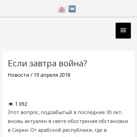
Перейти
к
содержимому
Глав
мен
Навигация
по
Если завтра война?
записям
Новости
/
19 апреля 2018
1 092
Этот вопрос, подзабытый в последние 30 лет,
вновь актуален в свете обострения обстановки
в Сирии. От арабской республики, где в