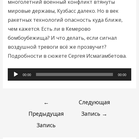
многолетний военный конфликт втянуты
мировые державы, Кузбасс далеко. Но в век
ракетных технологий опасность куда ближе,
чем кажется. Есть ли в Кемерово
бомбоубежища? И что делать, если сигнал
воздушной тревоги всё же прозвучит?
Подробности в сюжете Сергея Исмагамбетова.
Аудиоплеер
00:00
00:00
←
Следующая
Предыдущая
Запись
→
Запись