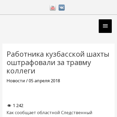
Перейти
к
содержимому
Глав
мен
Навигация
по
Работника кузбасской шахты
записям
оштрафовали за травму
коллеги
Новости
/
05 апреля 2018
1 242
Как сообщает областной Следственный