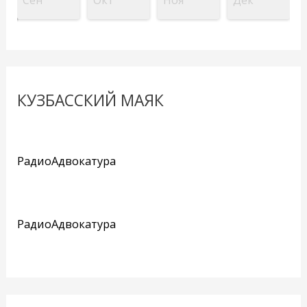
КУЗБАССКИЙ МАЯК
РадиоАдвокатура
РадиоАдвокатура