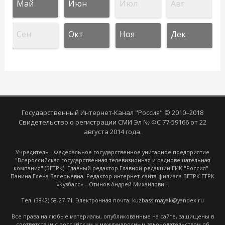
Май
Июн
Июл
Авг
Сен
Окт
Ноя
Дек
Государственный Интернет-Канал "Россия" © 2010–2018
Свидетельство о регистрации СМИ Эл № ФС 77-59166 от 22
августа 2014 года.
Учредитель - Федеральное государственное унитарное предприятие
"Всероссийская государственная телевизионная и радиовещательная
компания" (ВГТРК). Главный редактор Главной редакции ГИК "Россия" -
Панина Елена Валерьевна. Редактор интернет-сайта филиала ВГТРК ГТРК
«Кузбасс» – Отинов Андрей Михайлович.
Тел. (3842) 58-27-71. Электронная почта: kuzbass.mayak@yandex.ru
Все права на любые материалы, опубликованные на сайте, защищены в
соответствии с российским и международным законодательством об