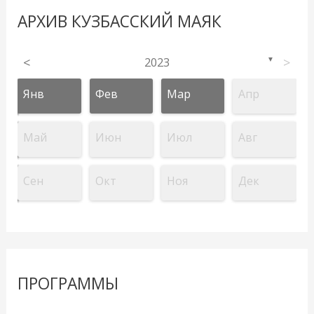
АРХИВ КУЗБАССКИЙ МАЯК
<
2023
>
▼
Янв
Фев
Мар
Апр
Май
Июн
Июл
Авг
Сен
Окт
Ноя
Дек
ПРОГРАММЫ