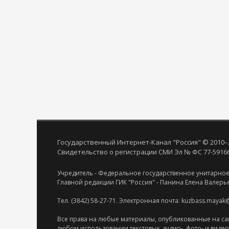
Государственный Интернет-Канал "Россия" © 2010–
Свидетельство о регистрации СМИ Эл № ФС 77-59166 
Учредитель - Федеральное государственное унитарное
Главной редакции ГИК "Россия" - Панина Елена Валерь
Тел. (3842) 58-27-71. Электронная почта: kuzbass.mayak
Все права на любые материалы, опубликованные на са
любом использовании текстовых, аудио-, фото- и виде