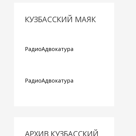
КУЗБАССКИЙ МАЯК
РадиоАдвокатура
РадиоАдвокатура
АРХИВ КУЗБАССКИЙ