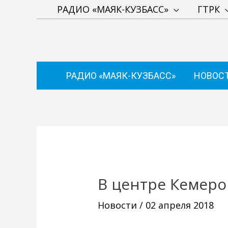
Перейти
РАДИО «МАЯК-КУЗБАСС»
ГТРК
к
содержимому
РАДИО «МАЯК-КУЗБАСС»
НОВОС
Навигация
по
записям
В центре Кемеро
Новости
/
02 апреля 2018