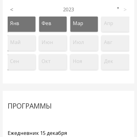
<
2023
>
▼
Янв
Фев
Мар
Апр
Май
Июн
Июл
Авг
Сен
Окт
Ноя
Дек
ПРОГРАММЫ
Ежедневник 15 декабря