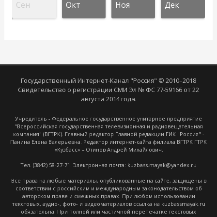
Сен
Окт
Ноя
Дек
Государственный Интернет-Канал "Россия" © 2010–2018
Свидетельство о регистрации СМИ Эл № ФС 77-59166 от 22
августа 2014 года.
Учредитель - Федеральное государственное унитарное предприятие
"Всероссийская государственная телевизионная и радиовещательная
компания" (ВГТРК). Главный редактор Главной редакции ГИК "Россия" -
Панина Елена Валерьевна. Редактор интернет-сайта филиала ВГТРК ГТРК
«Кузбасс» – Отинов Андрей Михайлович.
Тел. (3842) 58-27-71. Электронная почта: kuzbass.mayak@yandex.ru
Все права на любые материалы, опубликованные на сайте, защищены в
соответствии с российским и международным законодательством об
авторском праве и смежных правах. При любом использовании
текстовых, аудио-, фото- и видеоматериалов ссылка на kuzbassmayak.ru
обязательна. При полной или частичной перепечатке текстовых