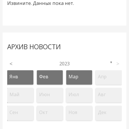
Извините. Данных пока нет.
АРХИВ НОВОСТИ
<
2023
>
▼
Янв
Фев
Мар
Апр
Май
Июн
Июл
Авг
Сен
Окт
Ноя
Дек