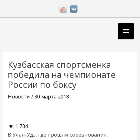
Перейти
к
содержимому
Глав
мен
Навигация
по
Кузбасская спортсменка
записям
победила на чемпионате
России по боксу
Новости
/
30 марта 2018
1 734
В Улан-Удэ, где прошли соревнования,