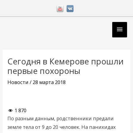
Перейти
к
содержимому
Глав
мен
Навигация
по
Сегодня в Кемерове прошли
записям
первые похороны
Новости
/
28 марта 2018
1 870
По разным данным, родственники предали
земле тела от 9 до 20 человек. На панихидах