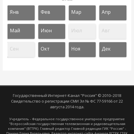
Янв
Фев
Мар
Апр
Май
Июн
Июл
Авг
Сен
Окт
Ноя
Дек
Государственный Интернет-Канал "Россия" © 2010–2018
Свидетельство о регистрации СМИ Эл № ФС 77-59166 от 22
августа 2014 года.
Учредитель - Федеральное государственное унитарное предприятие
"Всероссийская государственная телевизионная и радиовещательная
компания" (ВГТРК). Главный редактор Главной редакции ГИК "Россия" -
Панина Елена Валерьевна. Редактор интернет-сайта филиала ВГТРК ГТРК