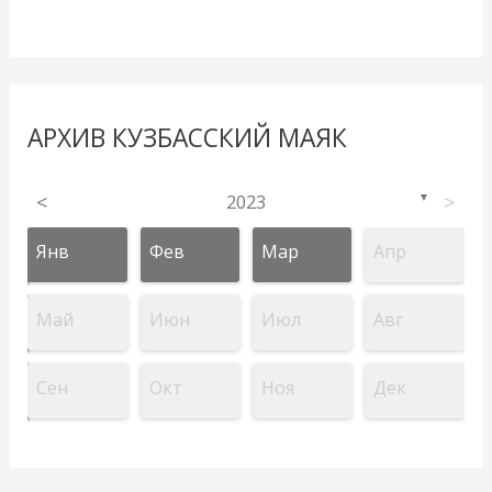
АРХИВ КУЗБАССКИЙ МАЯК
<
2023
>
▼
Янв
Фев
Мар
Апр
Май
Июн
Июл
Авг
Сен
Окт
Ноя
Дек