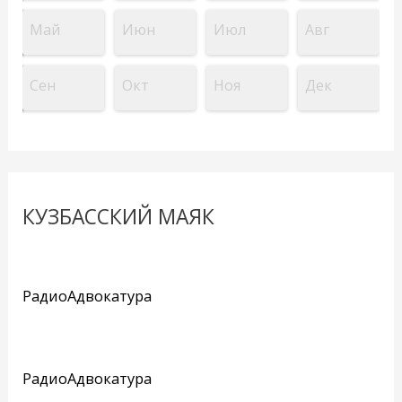
Май
Июн
Июл
Авг
Сен
Окт
Ноя
Дек
КУЗБАССКИЙ МАЯК
РадиоАдвокатура
РадиоАдвокатура