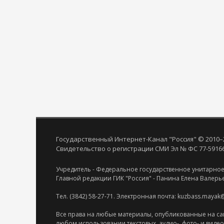
Государственный Интернет-Канал "Россия" © 2010–
Свидетельство о регистрации СМИ Эл № ФС 77-59166 
Учредитель - Федеральное государственное унитарное
Главной редакции ГИК "Россия" - Панина Елена Валерь
Тел. (3842) 58-27-71. Электронная почта: kuzbass.mayak
Все права на любые материалы, опубликованные на са
любом использовании текстовых, аудио-, фото- и виде