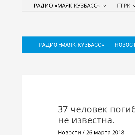
Перейти
РАДИО «МАЯК-КУЗБАСС»
ГТРК
к
содержимому
РАДИО «МАЯК-КУЗБАСС»
НОВОС
Навигация
по
записям
37 человек погиб
не известна.
Новости
/
26 марта 2018