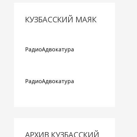
КУЗБАССКИЙ МАЯК
РадиоАдвокатура
РадиоАдвокатура
АРХИВ КУЗБАССКИЙ