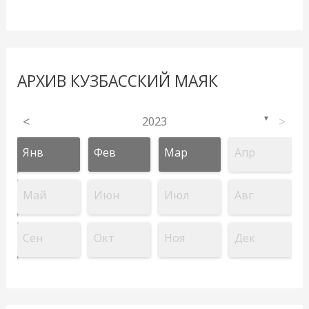
АРХИВ КУЗБАССКИЙ МАЯК
<
2023
>
▼
Янв
Фев
Мар
Апр
Май
Июн
Июл
Авг
Сен
Окт
Ноя
Дек