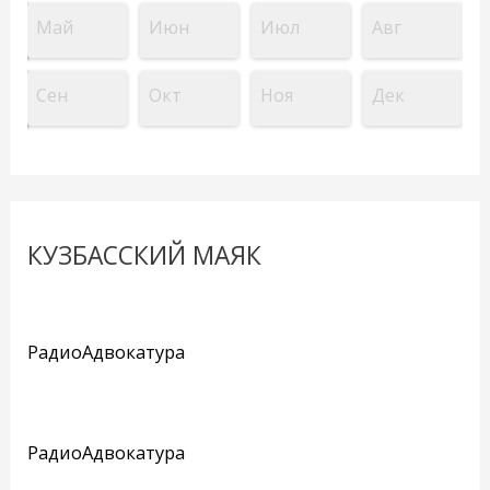
Май
Июн
Июл
Авг
Сен
Окт
Ноя
Дек
КУЗБАССКИЙ МАЯК
РадиоАдвокатура
РадиоАдвокатура