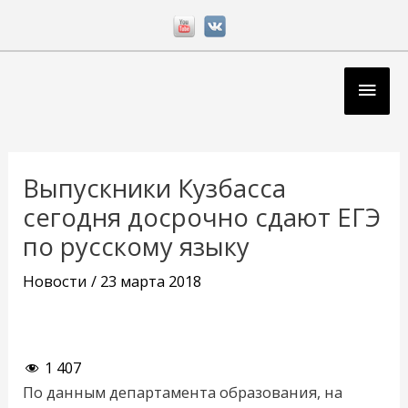
Перейти
к
содержимому
Глав
мен
Навигация
по
Выпускники Кузбасса
записям
сегодня досрочно сдают ЕГЭ
по русскому языку
Новости
/
23 марта 2018
1 407
По данным департамента образования, на