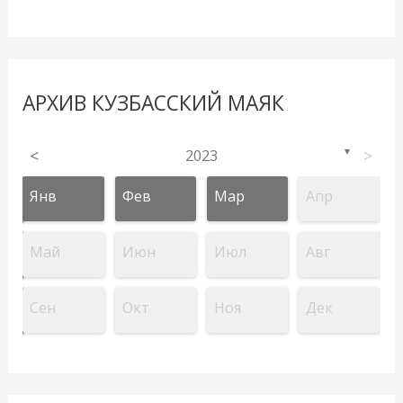
АРХИВ КУЗБАССКИЙ МАЯК
<
2023
>
▼
Янв
Фев
Мар
Апр
Май
Июн
Июл
Авг
Сен
Окт
Ноя
Дек