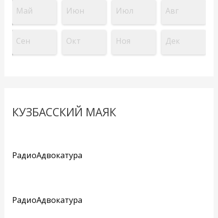
Май
Июн
Июл
Авг
Сен
Окт
Ноя
Дек
КУЗБАССКИЙ МАЯК
РадиоАдвокатура
РадиоАдвокатура