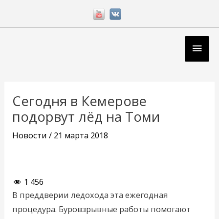
Перейти
к
содержимому
Глав
мен
Навигация
по
Сегодня в Кемерове
записям
подорвут лёд на Томи
Новости
/
21 марта 2018
1 456
В преддверии ледохода эта ежегодная
процедура. Буровзрывные работы помогают