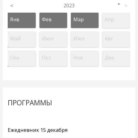
<
2023
>
▼
Янв
Фев
Мар
Апр
Май
Июн
Июл
Авг
Сен
Окт
Ноя
Дек
ПРОГРАММЫ
Ежедневник 15 декабря