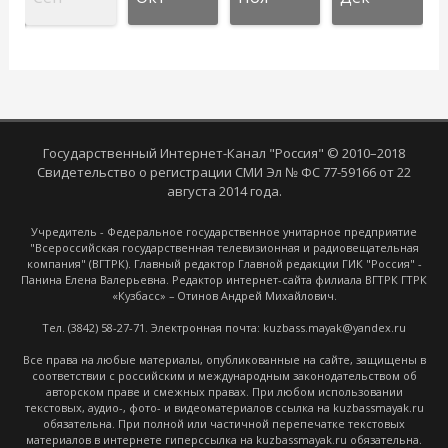
Государственный Интернет-Канал "Россия" © 2010–2018
Свидетельство о регистрации СМИ Эл № ФС 77-59166 от 22
августа 2014 года.
Учредитель - Федеральное государственное унитарное предприятие
"Всероссийская государственная телевизионная и радиовещательная
компания" (ВГТРК). Главный редактор Главной редакции ГИК "Россия" -
Панина Елена Валерьевна. Редактор интернет-сайта филиала ВГТРК ГТРК
«Кузбасс» – Отинов Андрей Михайлович.
Тел. (3842) 58-27-71. Электронная почта: kuzbass.mayak@yandex.ru
Все права на любые материалы, опубликованные на сайте, защищены в
соответствии с российским и международным законодательством об
авторском праве и смежных правах. При любом использовании
текстовых, аудио-, фото- и видеоматериалов ссылка на kuzbassmayak.ru
обязательна. При полной или частичной перепечатке текстовых
материалов в интернете гиперссылка на kuzbassmayak.ru обязательна.