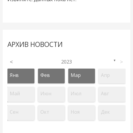
АРХИВ НОВОСТИ
<
2023
>
▼
Янв
Фев
Мар
Апр
Май
Июн
Июл
Авг
Сен
Окт
Ноя
Дек