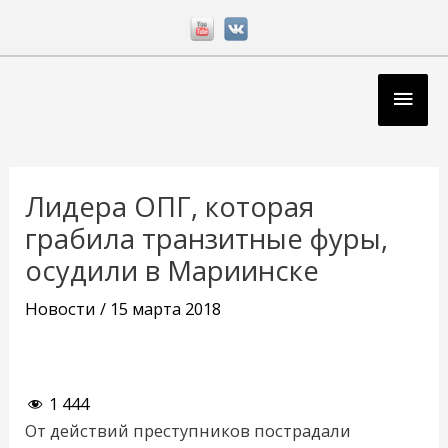
Перейти
к
содержимому
Глав
мен
Навигация
по
Лидера ОПГ, которая
записям
грабила транзитные фуры,
осудили в Мариинске
Новости
/
15 марта 2018
1 444
От действий преступников пострадали