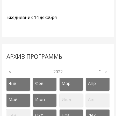
Ежедневник 14 декабря
АРХИВ ПРОГРАММЫ
<
2022
>
▼
Янв
Фев
Мар
Апр
Май
Июн
Июл
Авг
Сен
Окт
Ноя
Дек