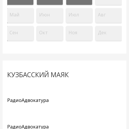
Май
Июн
Июл
Авг
Сен
Окт
Ноя
Дек
КУЗБАССКИЙ МАЯК
РадиоАдвокатура
РадиоАдвокатура