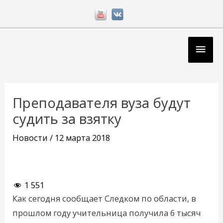
Перейти
к
содержимому
Глав
мен
Навигация
по
Преподавателя вуза будут
записям
судить за взятку
Новости
/
12 марта 2018
1 551
Как сегодня сообщает Следком по области, в
прошлом году учительница получила 6 тысяч