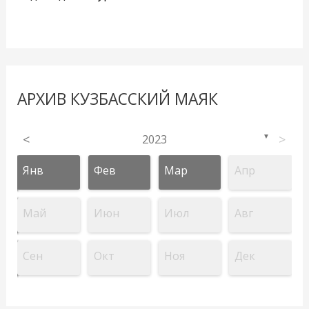
АРХИВ КУЗБАССКИЙ МАЯК
<
2023
>
▼
Янв
Фев
Мар
Апр
Май
Июн
Июл
Авг
Сен
Окт
Ноя
Дек