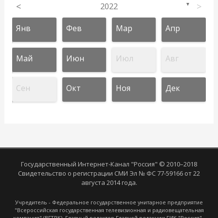
<
2022
>
▼
Янв
Фев
Мар
Апр
Май
Июн
Июл
Авг
Сен
Окт
Ноя
Дек
Государственный Интернет-Канал "Россия" © 2010–2018
Свидетельство о регистрации СМИ Эл № ФС 77-59166 от 22
августа 2014 года.
Учредитель - Федеральное государственное унитарное предприятие
"Всероссийская государственная телевизионная и радиовещательная
компания" (ВГТРК). Главный редактор Главной редакции ГИК "Россия" -