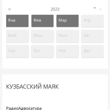
<
2023
>
▼
Янв
Фев
Мар
Апр
Май
Июн
Июл
Авг
Сен
Окт
Ноя
Дек
КУЗБАССКИЙ МАЯК
РадиоАдвокатура