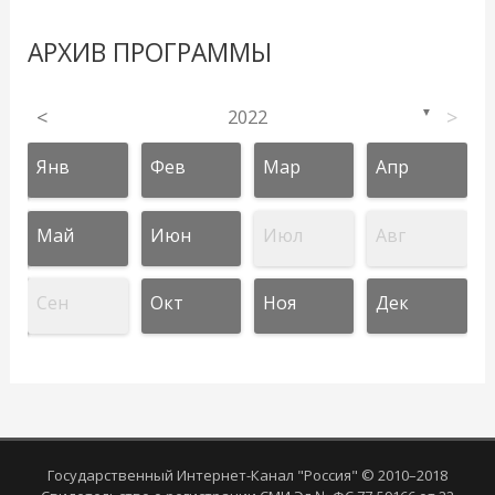
АРХИВ ПРОГРАММЫ
<
2022
>
▼
Янв
Фев
Мар
Апр
Май
Июн
Июл
Авг
Сен
Окт
Ноя
Дек
Государственный Интернет-Канал "Россия" © 2010–2018