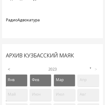
РадиоАдвокатура
АРХИВ КУЗБАССКИЙ МАЯК
<
2023
>
▼
Янв
Фев
Мар
Апр
Май
Июн
Июл
Авг