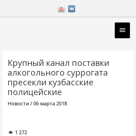
Перейти
к
содержимому
Глав
мен
Навигация
по
Крупный канал поставки
записям
алкогольного суррогата
пресекли кузбасские
полицейские
Новости
/
06 марта 2018
1 272