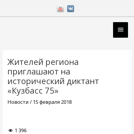
Перейти
к
содержимому
Глав
мен
Навигация
по
Жителей региона
записям
приглашают на
исторический диктант
«Кузбасс 75»
Новости
/
15 февраля 2018
1 396