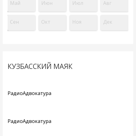
Май
Июн
Июл
Авг
Сен
Окт
Ноя
Дек
КУЗБАССКИЙ МАЯК
РадиоАдвокатура
РадиоАдвокатура