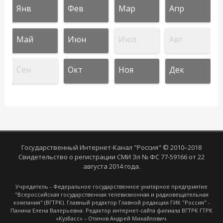
Янв
Фев
Мар
Апр
Май
Июн
Июл
Авг
Сен
Окт
Ноя
Дек
Государственный Интернет-Канал "Россия" © 2010–2018
Свидетельство о регистрации СМИ Эл № ФС 77-59166 от 22
августа 2014 года.
Учредитель - Федеральное государственное унитарное предприятие
"Всероссийская государственная телевизионная и радиовещательная
компания" (ВГТРК). Главный редактор Главной редакции ГИК "Россия" -
Панина Елена Валерьевна. Редактор интернет-сайта филиала ВГТРК ГТРК
«Кузбасс» – Отинов Андрей Михайлович.