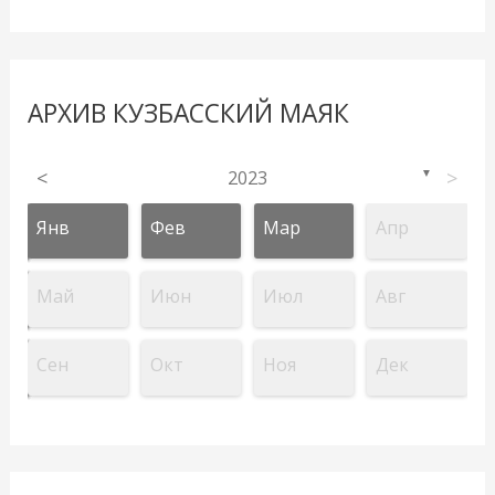
АРХИВ КУЗБАССКИЙ МАЯК
<
2023
>
▼
Янв
Фев
Мар
Апр
Май
Июн
Июл
Авг
Сен
Окт
Ноя
Дек