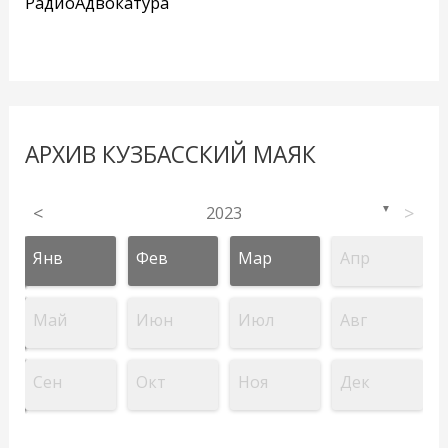
РадиоАдвокатура
АРХИВ КУЗБАССКИЙ МАЯК
<
2023
>
▼
Янв
Фев
Мар
Апр
Май
Июн
Июл
Авг
Сен
Окт
Ноя
Дек