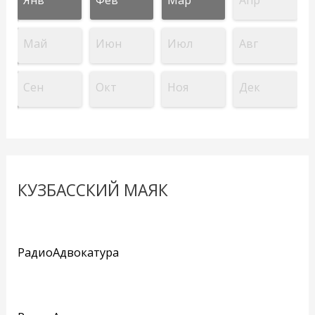
Май
Июн
Июл
Авг
Сен
Окт
Ноя
Дек
КУЗБАССКИЙ МАЯК
РадиоАдвокатура