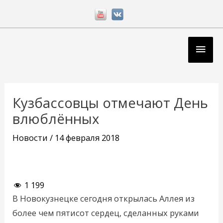
Перейти
к
содержимому
Глав
мен
Навигация
по
Кузбассовцы отмечают День
записям
влюблённых
Новости
/
14 февраля 2018
1 199
В Новокузнецке сегодня открылась Аллея из
более чем пятисот сердец, сделанных руками